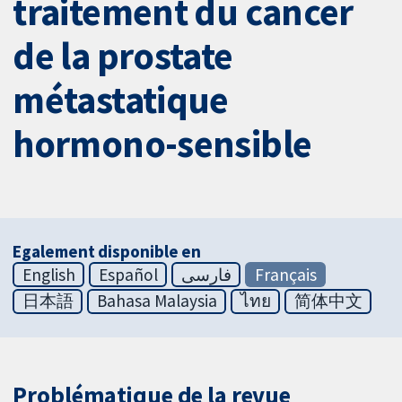
traitement du cancer
de la prostate
métastatique
hormono-sensible
Egalement disponible en
English
Español
فارسی
Français
日本語
Bahasa Malaysia
ไทย
简体中文
Problématique de la revue