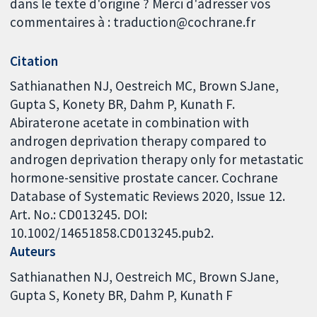
dans le texte d'origine ? Merci d'adresser vos
commentaires à : traduction@cochrane.fr
Citation
Sathianathen NJ, Oestreich MC, Brown SJane,
Gupta S, Konety BR, Dahm P, Kunath F.
Abiraterone acetate in combination with
androgen deprivation therapy compared to
androgen deprivation therapy only for metastatic
hormone-sensitive prostate cancer. Cochrane
Database of Systematic Reviews 2020, Issue 12.
Art. No.: CD013245. DOI:
10.1002/14651858.CD013245.pub2.
Auteurs
Sathianathen NJ
Oestreich MC
Brown SJane
Gupta S
Konety BR
Dahm P
Kunath F