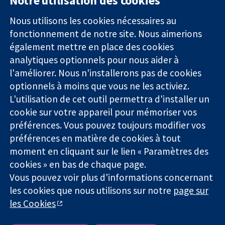
Notre utilisation des cookies
11-13 Cavendish
Contactez-
Square
nous
Nous utilisons les cookies nécessaires au
Des données
Londres
Actualités
fonctionnement de notre site. Nous aimerions
probantes.
W1G0AN
Service de
également mettre en place des cookies
Des décisions
Royaume-Uni
presse
analytiques optionnels pour nous aider à
éclairées.
Qui sommes-
Une meilleure
l'améliorer. Nous n'installerons pas de cookies
nous
santé.
Offres
optionnels à moins que vous ne les activiez.
d'emploi
L'utilisation de cet outil permettra d'installer un
Cochrane
cookie sur votre appareil pour mémoriser vos
Library
préférences. Vous pouvez toujours modifier vos
préférences en matière de cookies à tout
moment en cliquant sur le lien « Paramètres des
La Collaboration Cochrane est une association caritative (n°
cookies » en bas de chaque page.
1045921) et une société à responsabilité limitée par garantie (n°
Vous pouvez voir plus d'informations concernant
03044323) enregistrée en Angleterre et au Pays de Galles. Numéro
de TVA : GB 718 2127 49.
les cookies que nous utilisons sur notre
page sur
les Cookies
Copyright © 2026 The Cochrane Collaboration
Conditions Générales
|
Mentions légales
|
Politique de