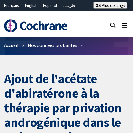
Français
English
Español
فارسی
Plus de langues
Русский
Hrvatski
Deutsch
Bahasa Malaysia
ไทย
繁體中文
简体中文
Fermer la recherche ✖
Filtres
Accueil
Nos données probantes
Ajout de l'acétate
d'abiratérone à la
thérapie par privation
androgénique dans le