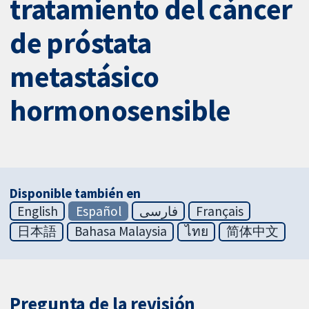
tratamiento del cáncer
de próstata
metastásico
hormonosensible
Disponible también en
English
Español
فارسی
Français
日本語
Bahasa Malaysia
ไทย
简体中文
Pregunta de la revisión