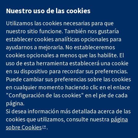
Nuestro uso de las cookies
Utilizamos las cookies necesarias para que
nuestro sitio funcione. También nos gustaría
11-13 Cavendish
Contacto
establecer cookies analíticas opcionales para
Square
Noticias
Evidencia fiable.
ayudarnos a mejorarla. No estableceremos
Londres
Prensa
Decisiones
W1G 0AN
Sobre
cookies opcionales a menos que las habilite. El
informadas.
Reino Unido
nosotros
uso de esta herramienta establecerá una cookie
Mejor salud.
Empleo
en su dispositivo para recordar sus preferencias.
Cochrane
Puede cambiar sus preferencias sobre las cookies
Library
en cualquier momento haciendo clic en el enlace
"Configuración de las cookies" en el pie de cada
página.
The Cochrane Collaboration is a charity (no. 1045921) and a
Si desea información más detallada acerca de las
company limited by guarantee (no. 03044323) registered in
England & Wales. VAT registration number GB 718 2127 49.
cookies que utilizamos, consulte nuestra
página
sobre Cookies
.
Copyright © 2026 The Cochrane Collaboration