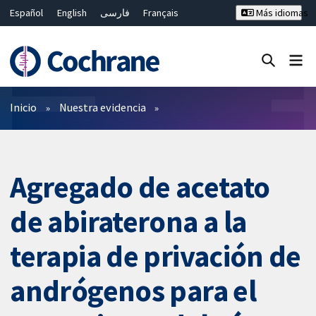
Español
English
فارسی
Français
Más idiomas
Русский
Hrvatski
Deutsch
Bahasa Malaysia
ไทย
繁體中文
简体中文
Cerrar búsqueda ✖
Filtros
Inicio
Nuestra evidencia
Agregado de acetato
de abiraterona a la
terapia de privación de
andrógenos para el