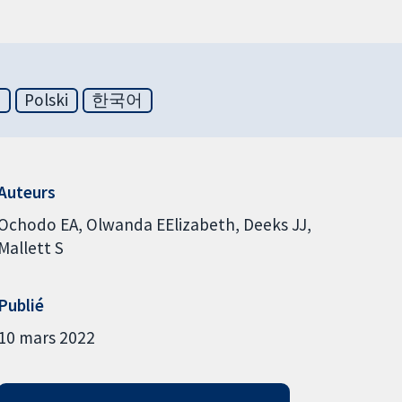
文
Polski
한국어
Auteurs
Ochodo EA
Olwanda EElizabeth
Deeks JJ
Mallett S
Publié
10 mars 2022