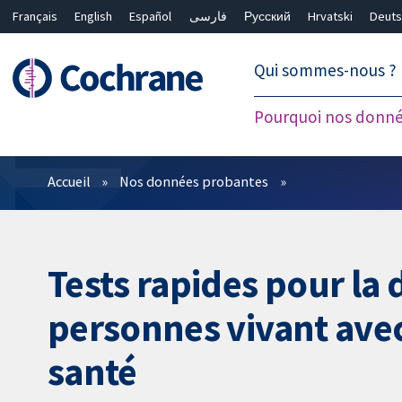
Français
English
Español
فارسی
Русский
Hrvatski
Deuts
繁體中文
简体中文
Qui sommes-nous ?
Pourquoi nos donné
Filtres
Accueil
Nos données probantes
Tests rapides pour la 
personnes vivant avec
santé