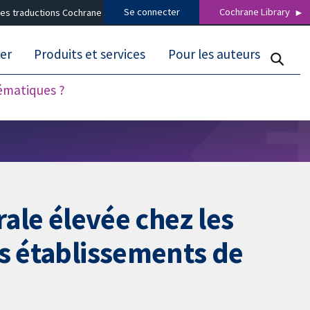
Se connecter
Cochrane Library
es traductions Cochrane
er
Produits et services
Pour les auteurs
tématiques ?
rale élevée chez les
es établissements de