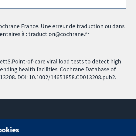
Cochrane France. Une erreur de traduction ou dans
mentaires à : traduction@cochrane.fr
tS.Point-of-care viral load tests to detect high
ttending health facilities. Cochrane Database of
CD013208. DOI: 10.1002/14651858.CD013208.pub2.
11-13 Cavendish Square
cookies
Londres