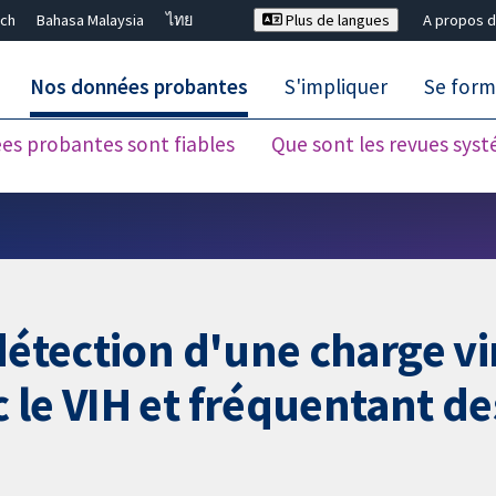
ch
Bahasa Malaysia
ไทย
Plus de langues
A propos d
Nos données probantes
S'impliquer
Se form
es probantes sont fiables
Que sont les revues sys
Fermer la recherche ✖
détection d'une charge vi
 le VIH et fréquentant d