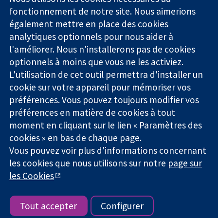
Des données
Londres
Actualités
fonctionnement de notre site. Nous aimerions
probantes.
W1G0AN
Service de
également mettre en place des cookies
Des décisions
Royaume-Uni
presse
analytiques optionnels pour nous aider à
éclairées.
Qui sommes-
l'améliorer. Nous n'installerons pas de cookies
Une meilleure
nous
santé.
optionnels à moins que vous ne les activiez.
Offres
d'emploi
L'utilisation de cet outil permettra d'installer un
Cochrane
cookie sur votre appareil pour mémoriser vos
Library
préférences. Vous pouvez toujours modifier vos
préférences en matière de cookies à tout
moment en cliquant sur le lien « Paramètres des
La Collaboration Cochrane est une association caritative (n°
cookies » en bas de chaque page.
1045921) et une société à responsabilité limitée par garantie (n°
Vous pouvez voir plus d'informations concernant
03044323) enregistrée en Angleterre et au Pays de Galles. Numéro
de TVA : GB 718 2127 49.
les cookies que nous utilisons sur notre
page sur
les Cookies
Copyright © 2026 The Cochrane Collaboration
Conditions Générales
|
Mentions légales
|
Politique de
confidentialité
|
Politique d'usage des cookies
|
Paramètres des
Tout accepter
Configurer
cookies