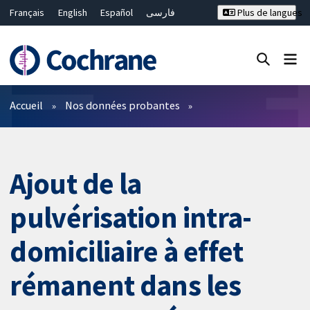
Français
English
Español
فارسی
Plus de langues
Русский
Hrvatski
Deutsch
Bahasa Malaysia
ไทย
繁體中文
简体中文
Fermer la recherche ✖
Filtres
Accueil
Nos données probantes
Ajout de la
pulvérisation intra-
domiciliaire à effet
rémanent dans les