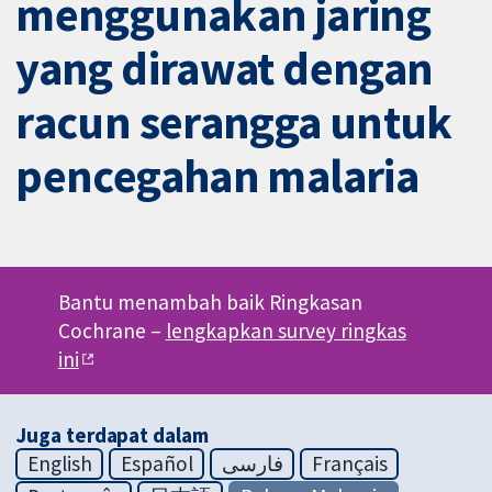
menggunakan jaring
yang dirawat dengan
racun serangga untuk
pencegahan malaria
Bantu menambah baik Ringkasan
Cochrane –
lengkapkan survey ringkas
ini
Juga terdapat dalam
English
Español
فارسی
Français