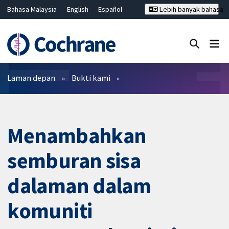
Bahasa Malaysia
English
Español
Lebih banyak bahasa
فارسی
Français
Русский
Hrvatski
Deutsch
ไทย
繁體中文
简体中文
Tutup carian ✖
Penapis
Laman depan
Bukti kami
Menambahkan
semburan sisa
dalaman dalam
komuniti