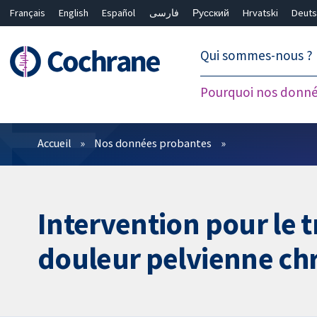
Français
English
Español
فارسی
Русский
Hrvatski
Deuts
繁體中文
简体中文
Qui sommes-nous ?
Pourquoi nos donné
Filtres
Accueil
Nos données probantes
Intervention pour le t
douleur pelvienne ch