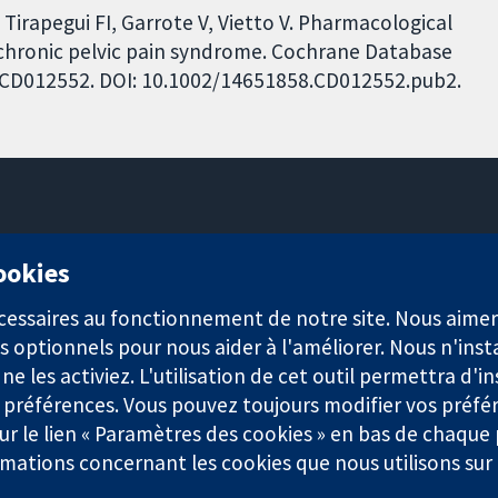
, Tirapegui FI, Garrote V, Vietto V. Pharmacological
s/chronic pelvic pain syndrome. Cochrane Database
o.: CD012552. DOI: 10.1002/14651858.CD012552.pub2.
11-13 Cavendish Square
cookies
Londres
W1G0AN
nécessaires au fonctionnement de notre site. Nous aim
Royaume-Uni
s optionnels pour nous aider à l'améliorer. Nous n'inst
e les activiez. L'utilisation de cet outil permettra d'in
 préférences. Vous pouvez toujours modifier vos préfé
r le lien « Paramètres des cookies » en bas de chaque
rmations concernant les cookies que nous utilisons su
921) et une société à responsabilité limitée par garantie (n° 0304