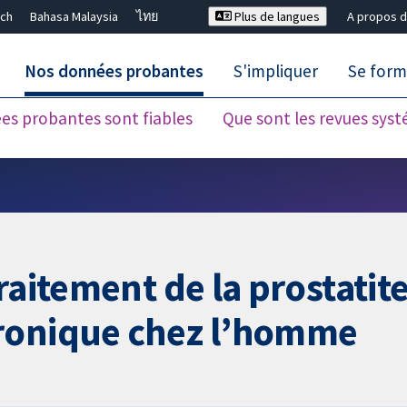
ch
Bahasa Malaysia
ไทย
Plus de langues
A propos d
Nos données probantes
S'impliquer
Se form
es probantes sont fiables
Que sont les revues sys
Fermer la recherche ✖
raitement de la prostatit
ronique chez l’homme