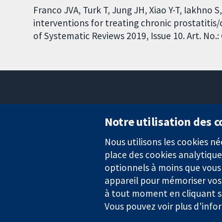
Franco JVA, Turk T, Jung JH, Xiao Y-T, Iakhno S
interventions for treating chronic prostatiti
of Systematic Reviews 2019, Issue 10. Art. N
Notre utilisation des 
Nous utilisons les cookies 
Des données probantes.
place des cookies analytique
Des décisions éclairées.
Une meilleure santé.
optionnels à moins que vous n
appareil pour mémoriser vos
à tout moment en cliquant su
Vous pouvez voir plus d'info
La Collaboration Cochrane est une association caritative (n° 1045
TVA : GB 718 2127 49.