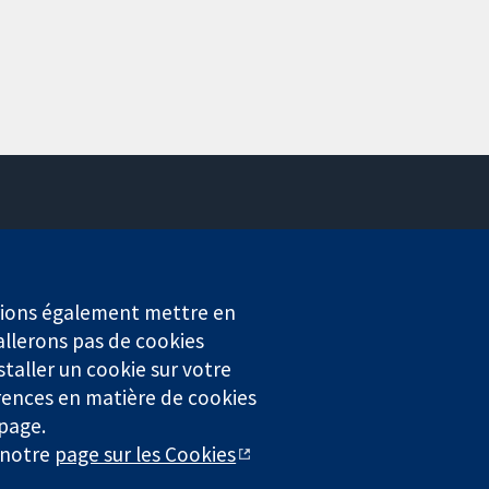
Contactez-nous
Actualités
Service de presse
erions également mettre en
Qui sommes-nous
allerons pas de cookies
Offres d'emploi
staller un cookie sur votre
Cochrane Library
rences en matière de cookies
 page.
r notre
page sur les Cookies
4323) enregistrée en Angleterre et au Pays de Galles. Numéro de