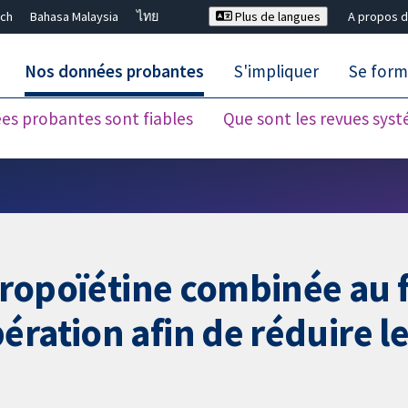
ch
Bahasa Malaysia
ไทย
Plus de langues
A propos d
Nos données probantes
S'impliquer
Se form
es probantes sont fiables
Que sont les revues sys
Fermer la recherche ✖
thropoïétine combinée au 
ration afin de réduire le