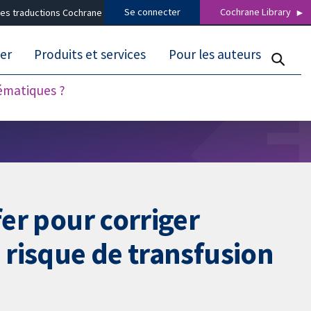
Se connecter
Cochrane Library
es traductions Cochrane
er
Produits et services
Pour les auteurs
tématiques ?
fer pour corriger
 risque de transfusion