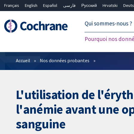
Français
English
Español
فارسی
Русский
Hrvatski
Deuts
繁體中文
简体中文
Qui sommes-nous ?
Pourquoi nos donné
Filtres
Accueil
Nos données probantes
L'utilisation de l'éry
l'anémie avant une opé
sanguine