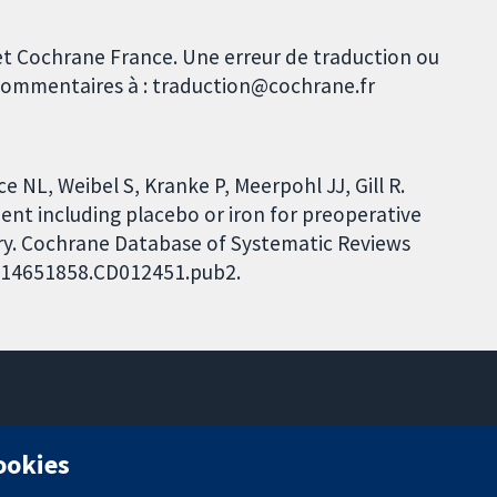
et Cochrane France. Une erreur de traduction ou
s commentaires à : traduction@cochrane.fr
NL, Weibel S, Kranke P, Meerpohl JJ, Gill R.
ent including placebo or iron for preoperative
ry. Cochrane Database of Systematic Reviews
02/14651858.CD012451.pub2.
11-13 Cavendish Square
cookies
Londres
W1G0AN