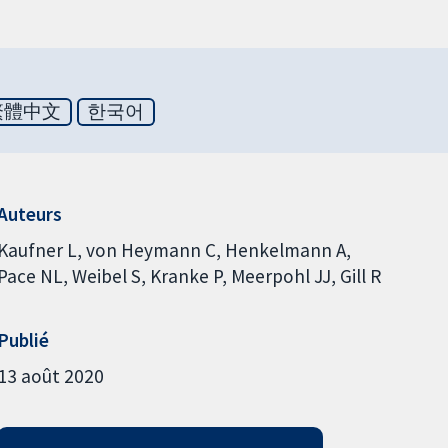
繁體中文
한국어
Auteurs
Kaufner L
von Heymann C
Henkelmann A
Pace NL
Weibel S
Kranke P
Meerpohl JJ
Gill R
Publié
13 août 2020