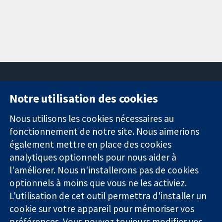
Notre utilisation des cookies
11-13 Cavendish
Contactez-
Square
nous
Nous utilisons les cookies nécessaires au
Des données
Londres
Actualités
fonctionnement de notre site. Nous aimerions
probantes.
W1G0AN
Service de
également mettre en place des cookies
Des décisions
Royaume-Uni
presse
analytiques optionnels pour nous aider à
éclairées.
Qui sommes-
l'améliorer. Nous n'installerons pas de cookies
Une meilleure
nous
santé.
Offres
optionnels à moins que vous ne les activiez.
d'emploi
L'utilisation de cet outil permettra d'installer un
Cochrane
cookie sur votre appareil pour mémoriser vos
Library
préférences. Vous pouvez toujours modifier vos