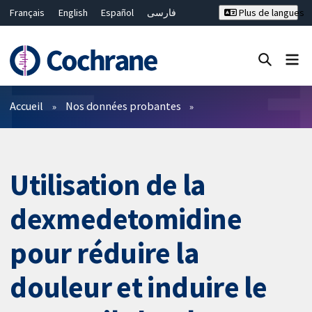
Français
English
Español
فارسی
Plus de langues
Русский
Hrvatski
Deutsch
Bahasa Malaysia
ไทย
繁體中文
简体中文
Fermer la recherche ✖
Filtres
Accueil
Nos données probantes
Utilisation de la
dexmedetomidine
pour réduire la
douleur et induire le