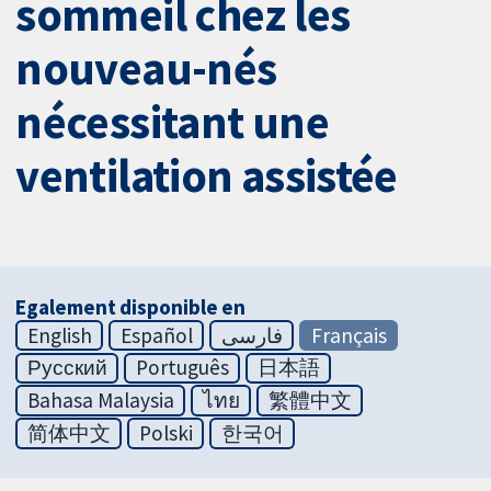
sommeil chez les
nouveau-nés
nécessitant une
ventilation assistée
Egalement disponible en
English
Español
فارسی
Français
Русский
Português
日本語
Bahasa Malaysia
ไทย
繁體中文
简体中文
Polski
한국어