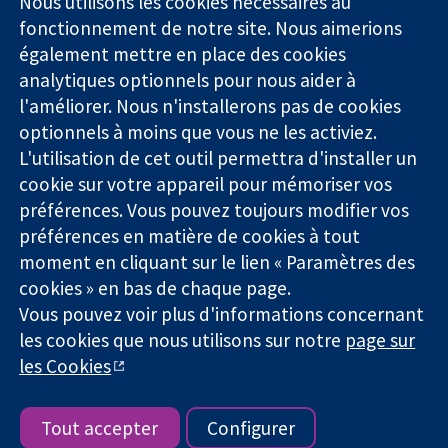
Nous utilisons les cookies nécessaires au
Des données
Londres
Actualités
fonctionnement de notre site. Nous aimerions
probantes.
W1G0AN
Service de
également mettre en place des cookies
Des décisions
Royaume-Uni
presse
analytiques optionnels pour nous aider à
éclairées.
Qui sommes-
Une meilleure
l'améliorer. Nous n'installerons pas de cookies
nous
santé.
Offres
optionnels à moins que vous ne les activiez.
d'emploi
L'utilisation de cet outil permettra d'installer un
Cochrane
cookie sur votre appareil pour mémoriser vos
Library
préférences. Vous pouvez toujours modifier vos
préférences en matière de cookies à tout
moment en cliquant sur le lien « Paramètres des
La Collaboration Cochrane est une association caritative (n°
cookies » en bas de chaque page.
1045921) et une société à responsabilité limitée par garantie (n°
Vous pouvez voir plus d'informations concernant
03044323) enregistrée en Angleterre et au Pays de Galles. Numéro
de TVA : GB 718 2127 49.
les cookies que nous utilisons sur notre
page sur
les Cookies
Copyright © 2026 The Cochrane Collaboration
Conditions Générales
|
Mentions légales
|
Politique de
confidentialité
|
Politique d'usage des cookies
|
Paramètres des
Tout accepter
Configurer
cookies