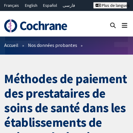
Français
English
Español
فارسی
Plus de langues
Русский
Hrvatski
Deutsch
Bahasa Malaysia
ไทย
繁體中文
简体中文
Fermer la recherche ✖
Filtres
Accueil
Nos données probantes
Méthodes de paiement
des prestataires de
soins de santé dans les
établissements de