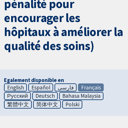
pénalité pour
encourager les
hôpitaux à améliorer la
qualité des soins)
Egalement disponible en
English
Español
فارسی
Français
Русский
Deutsch
Bahasa Malaysia
繁體中文
简体中文
Polski