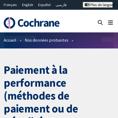
Français
English
Español
فارسی
Plus de langues
Русский
Hrvatski
Deutsch
Bahasa Malaysia
ไทย
繁體中文
简体中文
Fermer la recherche ✖
Filtres
Accueil
Nos données probantes
Paiement à la
performance
(méthodes de
paiement ou de