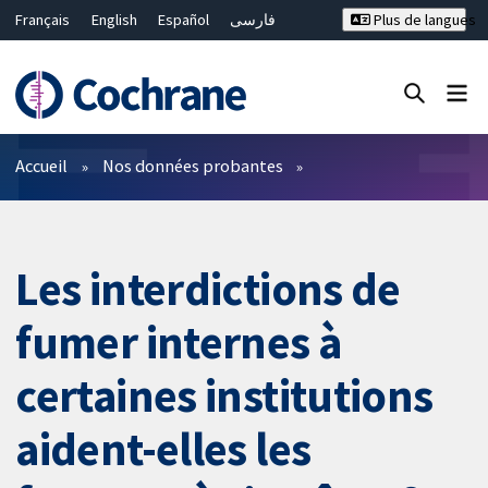
Français
English
Español
فارسی
Plus de langues
Русский
Hrvatski
Deutsch
Bahasa Malaysia
ไทย
繁體中文
简体中文
Fermer la recherche ✖
Filtres
Accueil
Nos données probantes
Les interdictions de
fumer internes à
certaines institutions
aident-elles les