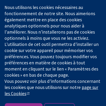
11-13 Cavendish
Contactez-
Square
nous
Nous utilisons les cookies nécessaires au
Des données
Londres
Actualités
fonctionnement de notre site. Nous aimerions
probantes.
W1G0AN
Service de
également mettre en place des cookies
Des décisions
Royaume-Uni
presse
analytiques optionnels pour nous aider à
éclairées.
Qui sommes-
l'améliorer. Nous n'installerons pas de cookies
Une meilleure
nous
santé.
Offres
optionnels à moins que vous ne les activiez.
d'emploi
L'utilisation de cet outil permettra d'installer un
Cochrane
cookie sur votre appareil pour mémoriser vos
Library
préférences. Vous pouvez toujours modifier vos
préférences en matière de cookies à tout
moment en cliquant sur le lien « Paramètres des
La Collaboration Cochrane est une association caritative (n°
cookies » en bas de chaque page.
1045921) et une société à responsabilité limitée par garantie (n°
Vous pouvez voir plus d'informations concernant
03044323) enregistrée en Angleterre et au Pays de Galles. Numéro
de TVA : GB 718 2127 49.
les cookies que nous utilisons sur notre
page sur
les Cookies
Copyright © 2026 The Cochrane Collaboration
Conditions Générales
|
Mentions légales
|
Politique de