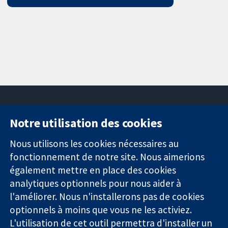
Notre utilisation des cookies
11-13 Cavendish
Contactez-
Square
nous
Nous utilisons les cookies nécessaires au
Des données
Londres
Actualités
fonctionnement de notre site. Nous aimerions
probantes.
W1G0AN
Service de
également mettre en place des cookies
Des décisions
Royaume-Uni
presse
analytiques optionnels pour nous aider à
éclairées.
Qui sommes-
l'améliorer. Nous n'installerons pas de cookies
Une meilleure
nous
santé.
Offres
optionnels à moins que vous ne les activiez.
d'emploi
L'utilisation de cet outil permettra d'installer un