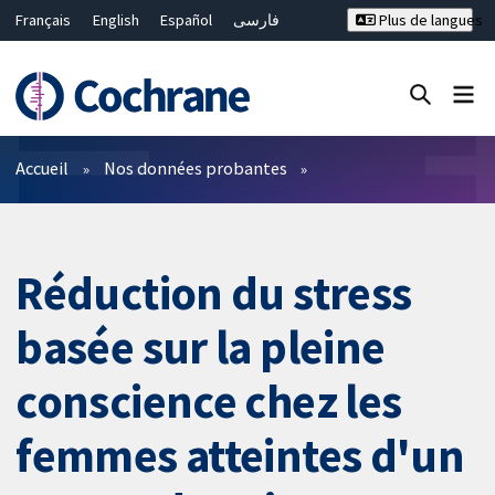
Français
English
Español
فارسی
Plus de langues
Русский
Hrvatski
Deutsch
Bahasa Malaysia
ไทย
繁體中文
简体中文
Fermer la recherche ✖
Filtres
Accueil
Nos données probantes
Réduction du stress
basée sur la pleine
conscience chez les
femmes atteintes d'un