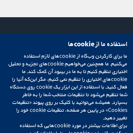
استفاده ما از cookie‌ها
میدان کاوندیش
تماس با ما
۱۳-۱۱
اخبار
ما برای کارکردن وب‌گاه از cookie‌های لازم استفاده
تحقیقات قابل
لندن
دفتر رسانه‌ای
اعتماد.
W1G 0AN
درباره ما
می‌کنیم. ما همچنین می‌خواهیم cookie‌های تجزیه و تحلیل
تصمیم‌گیری آگاهانه.
بریتانیا
فرصت‌های
اختیاری تنظیم کنیم تا به ما در بهبود آن کمک کند. ما
سلامت بهتر.
شغلی
cookie‌های اختیاری را تنظیم نمی کنیم، مگر این‌که آنها را
Cochrane
فعال کنید. با استفاده از این ابزار یک cookie‌ روی دستگاه
Library
شما تنظیم می‌شود تا تنظیمات منتخب شما را به خاطر
بسپارد. همیشه می‌توانید با کلیک بر روی پیوند «تنظیمات
Cookies» در پایین هر صفحه، تنظیمات cookie‌ خود را
شبکه همکاری کاکرین، یک مؤسسه خیریه (شماره 1045921) و یک شرکت با
تغییر دهید.
مسئولیت محدود به‌صورت ضمانت (شماره 03044323) ثبت‌شده در انگلستان
و ولز است. شماره ثبت مالیات بر ارزش افزوده: GB 718 2127 49.
برای اطلاعات بیشتر در مورد cookie‌هایی که استفاده
می‌کنیم،
صفحه cookie‌های
ما را ملاحظه کنید.