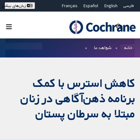
فارسی
English
Español
Français
زبان‌های بیشتر
Deutsch
Hrvatski
Русский
简体中文
繁體中文
ไทย
Bahasa Malaysia
بستن جستجو ✖
فیلترها
خانه
شواهد ما
کاهش استرس با کمک
برنامه ذهن‌آگاهی در زنان
مبتلا به سرطان پستان