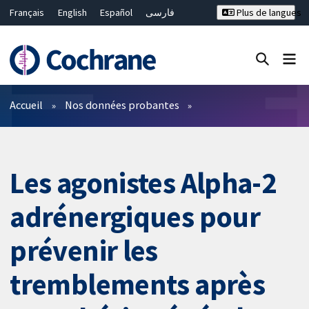
Français
English
Español
فارسی
Plus de langues
Русский
Hrvatski
Deutsch
Bahasa Malaysia
ไทย
繁體中文
简体中文
Fermer la recherche ✖
Filtres
Accueil
Nos données probantes
Les agonistes Alpha-2
adrénergiques pour
prévenir les
tremblements après