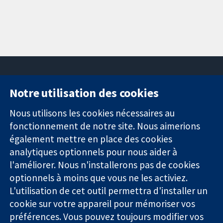
Notre utilisation des cookies
11-13 Cavendish
Contactez-
Square
nous
Nous utilisons les cookies nécessaires au
Des données
Londres
Actualités
fonctionnement de notre site. Nous aimerions
probantes.
W1G0AN
Service de
également mettre en place des cookies
Des décisions
Royaume-Uni
presse
analytiques optionnels pour nous aider à
éclairées.
Qui sommes-
l'améliorer. Nous n'installerons pas de cookies
Une meilleure
nous
santé.
Offres
optionnels à moins que vous ne les activiez.
d'emploi
L'utilisation de cet outil permettra d'installer un
Cochrane
cookie sur votre appareil pour mémoriser vos
Library
préférences. Vous pouvez toujours modifier vos