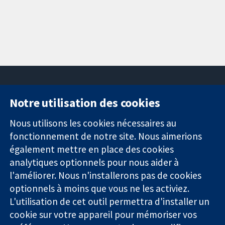
Notre utilisation des cookies
11-13 Cavendish
Contactez-
Square
nous
Nous utilisons les cookies nécessaires au
Des données
Londres
Actualités
fonctionnement de notre site. Nous aimerions
probantes.
W1G0AN
Service de
également mettre en place des cookies
Des décisions
Royaume-Uni
presse
analytiques optionnels pour nous aider à
éclairées.
Qui sommes-
l'améliorer. Nous n'installerons pas de cookies
Une meilleure
nous
santé.
Offres
optionnels à moins que vous ne les activiez.
d'emploi
L'utilisation de cet outil permettra d'installer un
Cochrane
cookie sur votre appareil pour mémoriser vos
Library