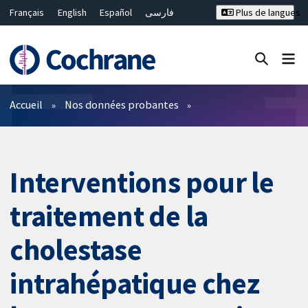
Français
English
Español
فارسی
Plus de langues
Русский
Hrvatski
Deutsch
Bahasa Malaysia
ไทย
繁體中文
简体中文
Fermer la recherche ✖
Filtres
Accueil
Nos données probantes
Interventions pour le
traitement de la
cholestase
intrahépatique chez