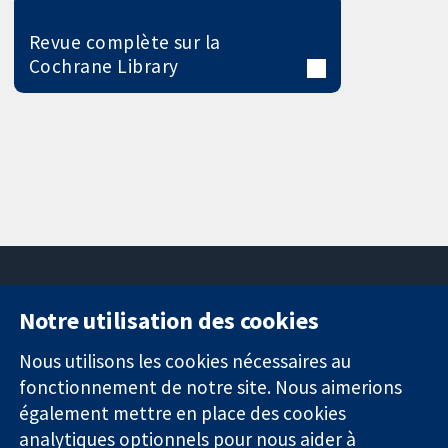
Revue complète sur la
Cochrane Library
Notre utilisation des cookies
11-13 Cavendish
Contactez-
Square
nous
Nous utilisons les cookies nécessaires au
Des données
Londres
Actualités
fonctionnement de notre site. Nous aimerions
probantes.
W1G0AN
Service de
également mettre en place des cookies
Des décisions
Royaume-Uni
presse
analytiques optionnels pour nous aider à
éclairées.
Qui sommes-