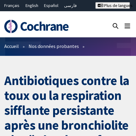
Français
English
Español
فارسی
Plus de langues
Русский
Hrvatski
Deutsch
Bahasa Malaysia
ไทย
繁體中文
简体中文
Fermer la recherche ✖
Filtres
Accueil
Nos données probantes
Antibiotiques contre la
toux ou la respiration
sifflante persistante
après une bronchiolite