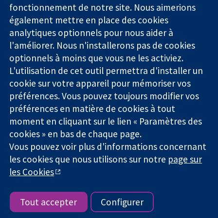
Des données
Londres
Actualités
fonctionnement de notre site. Nous aimerions
probantes.
W1G0AN
Service de
également mettre en place des cookies
Des décisions
Royaume-Uni
presse
analytiques optionnels pour nous aider à
éclairées.
Qui sommes-
l'améliorer. Nous n'installerons pas de cookies
Une meilleure
nous
santé.
Offres
optionnels à moins que vous ne les activiez.
d'emploi
L'utilisation de cet outil permettra d'installer un
Cochrane
cookie sur votre appareil pour mémoriser vos
Library
préférences. Vous pouvez toujours modifier vos
préférences en matière de cookies à tout
moment en cliquant sur le lien « Paramètres des
La Collaboration Cochrane est une association caritative (n°
cookies » en bas de chaque page.
1045921) et une société à responsabilité limitée par garantie (n°
Vous pouvez voir plus d'informations concernant
03044323) enregistrée en Angleterre et au Pays de Galles. Numéro
de TVA : GB 718 2127 49.
les cookies que nous utilisons sur notre
page sur
les Cookies
Copyright © 2026 The Cochrane Collaboration
Conditions Générales
|
Mentions légales
|
Politique de
confidentialité
|
Politique d'usage des cookies
|
Paramètres des
Tout accepter
Configurer
cookies