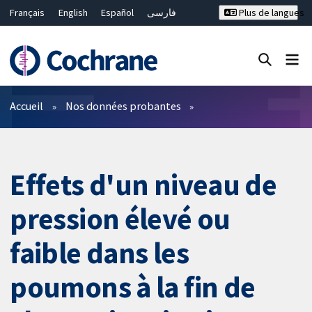
Français
English
Español
فارسی
Plus de langues
Русский
Hrvatski
Deutsch
Bahasa Malaysia
ไทย
繁體中文
简体中文
Fermer la recherche ✖
Filtres
Accueil
Nos données probantes
Effets d'un niveau de
pression élevé ou
faible dans les
poumons à la fin de