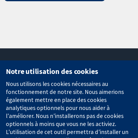
Notre utilisation des cookies
11-13 Cavendish
Contactez-
Square
nous
Nous utilisons les cookies nécessaires au
Des données
Londres
Actualités
fonctionnement de notre site. Nous aimerions
probantes.
W1G0AN
Service de
également mettre en place des cookies
Des décisions
Royaume-Uni
presse
analytiques optionnels pour nous aider à
éclairées.
Qui sommes-
l'améliorer. Nous n'installerons pas de cookies
Une meilleure
nous
santé.
Offres
optionnels à moins que vous ne les activiez.
d'emploi
L'utilisation de cet outil permettra d'installer un
Cochrane