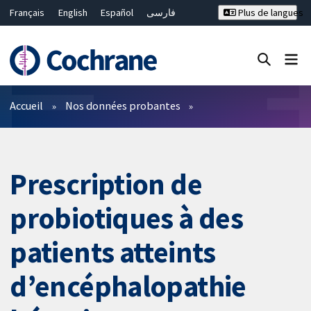
Français
English
Español
فارسی
Plus de langues
Русский
Hrvatski
Deutsch
Bahasa Malaysia
ไทย
繁體中文
简体中文
Fermer la recherche ✖
Filtres
Accueil
Nos données probantes
Prescription de
probiotiques à des
patients atteints
d’encéphalopathie