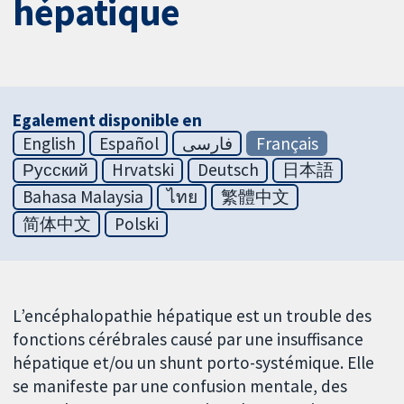
hépatique
Egalement disponible en
English
Español
فارسی
Français
Русский
Hrvatski
Deutsch
日本語
Bahasa Malaysia
ไทย
繁體中文
简体中文
Polski
L’encéphalopathie hépatique est un trouble des
fonctions cérébrales causé par une insuffisance
hépatique et/ou un shunt porto-systémique. Elle
se manifeste par une confusion mentale, des