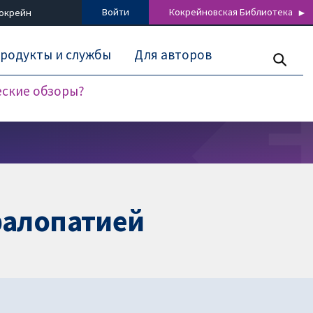
Войти
Кокрейновская Библиотека
Кокрейн
родукты и службы
Для авторов
еские обзоры?
фалопатией