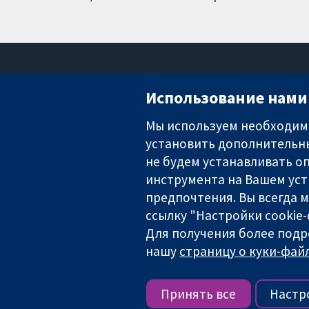
Использование нами 
Мы используем необходимы
установить дополнительны
Надёжные доказательства
Информированные решения
не будем устанавливать оп
Во благо здоровья
инструмента на Вашем уст
предпочтения. Вы всегда 
ссылку "Настройки cookie
Для получения более подр
The Cochrane Collaboration is a charity (no. 1045921) and a comp
нашу
страницу о куки-файл
Copyright © 2026 The Cochrane Collaboration
Условия использования веб
Принять все
Настр