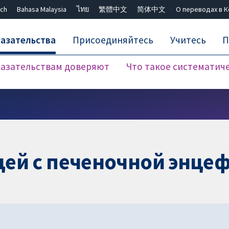
ch
Bahasa Malaysia
ไทย
繁體中文
简体中文
О переводах в 
азательства
Присоединяйтесь
Учитесь
П
азательствам доверяют
Что такое систематич
Закрыть поиск ✖
ей с печеночной энце