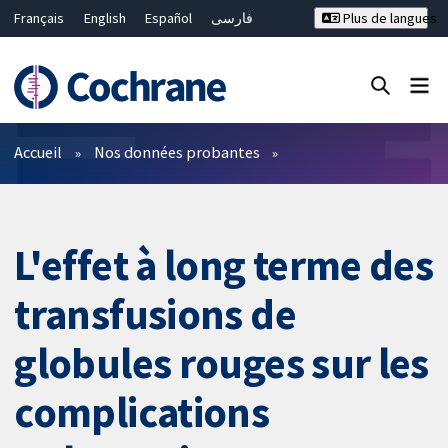
Français
English
Español
فارسی
Plus de langues
Русский
Hrvatski
Deutsch
Bahasa Malaysia
ไทย
繁體中文
简体中文
Fermer la recherche ✖
Filtres
Accueil
Nos données probantes
L'effet à long terme des
transfusions de
globules rouges sur les
complications