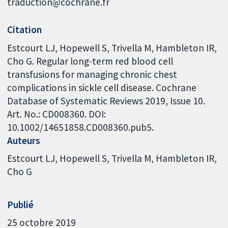
traduction@cochrane.fr
Citation
Estcourt LJ, Hopewell S, Trivella M, Hambleton IR,
Cho G. Regular long-term red blood cell
transfusions for managing chronic chest
complications in sickle cell disease. Cochrane
Database of Systematic Reviews 2019, Issue 10.
Art. No.: CD008360. DOI:
10.1002/14651858.CD008360.pub5.
Auteurs
Estcourt LJ
Hopewell S
Trivella M
Hambleton IR
Cho G
Publié
25 octobre 2019