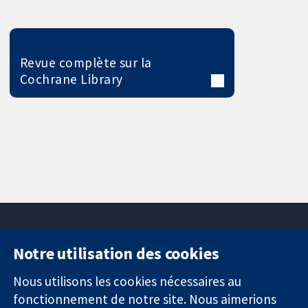
Revue complète sur la
Cochrane Library
Notre utilisation des cookies
11-13 Cavendish
Contactez-
Square
nous
Nous utilisons les cookies nécessaires au
Des données
Londres
Actualités
fonctionnement de notre site. Nous aimerions
probantes.