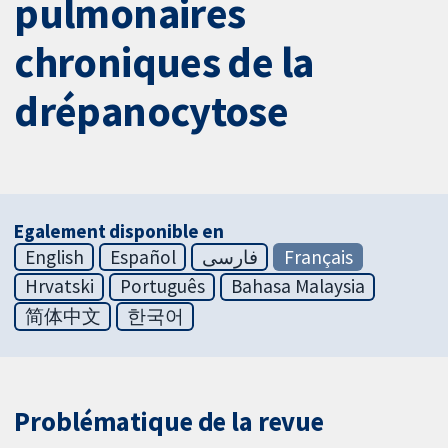
pulmonaires
chroniques de la
drépanocytose
Egalement disponible en
English
Español
فارسی
Français
Hrvatski
Português
Bahasa Malaysia
简体中文
한국어
Problématique de la revue