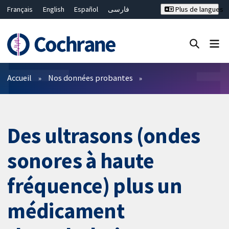
Français
English
Español
فارسی
Plus de langues
Русский
Hrvatski
Deutsch
Bahasa Malaysia
ไทย
繁體中文
简体中文
Fermer la recherche ✖
Filtres
Accueil
Nos données probantes
Des ultrasons (ondes
sonores à haute
fréquence) plus un
médicament