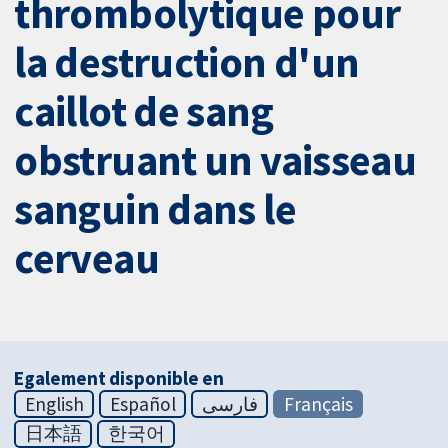
thrombolytique pour
la destruction d'un
caillot de sang
obstruant un vaisseau
sanguin dans le
cerveau
Egalement disponible en
English
Español
فارسی
Français
日本語
한국어