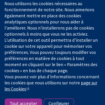
Square
nous
Nous utilisons les cookies nécessaires au
Des données
Londres
Actualités
fonctionnement de notre site. Nous aimerions
probantes.
W1G0AN
Service de
également mettre en place des cookies
Des décisions
Royaume-Uni
presse
analytiques optionnels pour nous aider à
éclairées.
Qui sommes-
l'améliorer. Nous n'installerons pas de cookies
Une meilleure
nous
santé.
optionnels à moins que vous ne les activiez.
Offres
d'emploi
L'utilisation de cet outil permettra d'installer un
Cochrane
cookie sur votre appareil pour mémoriser vos
Library
préférences. Vous pouvez toujours modifier vos
préférences en matière de cookies à tout
moment en cliquant sur le lien « Paramètres des
La Collaboration Cochrane est une association caritative (n°
cookies » en bas de chaque page.
1045921) et une société à responsabilité limitée par garantie (n°
Vous pouvez voir plus d'informations concernant
03044323) enregistrée en Angleterre et au Pays de Galles. Numéro
de TVA : GB 718 2127 49.
les cookies que nous utilisons sur notre
page sur
les Cookies
Copyright © 2026 The Cochrane Collaboration
Conditions Générales
|
Mentions légales
|
Politique de
confidentialité
|
Politique d'usage des cookies
|
Paramètres des
Tout accepter
Configurer