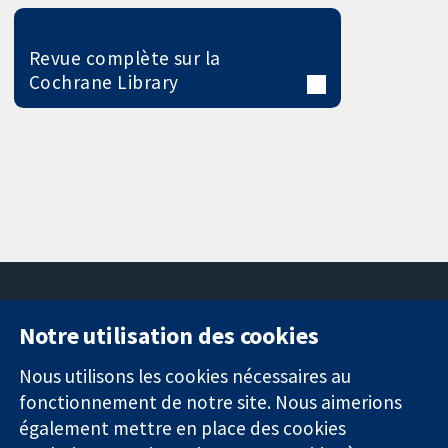
Revue complète sur la
Cochrane Library
Notre utilisation des cookies
11-13 Cavendish
Contactez-
Square
nous
Nous utilisons les cookies nécessaires au
Des données
Londres
Actualités
fonctionnement de notre site. Nous aimerions
probantes.
W1G0AN
Service de
également mettre en place des cookies
Des décisions
Royaume-Uni
presse