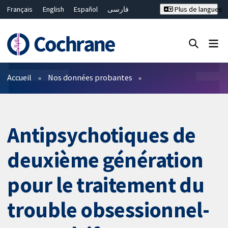
Français
English
Español
فارسی
Plus de langues
Русский
Hrvatski
Deutsch
Bahasa Malaysia
ไทย
繁體中文
简体中文
Fermer la recherche ✖
Filtres
Accueil
Nos données probantes
Antipsychotiques de
deuxième génération
pour le traitement du
trouble obsessionnel-