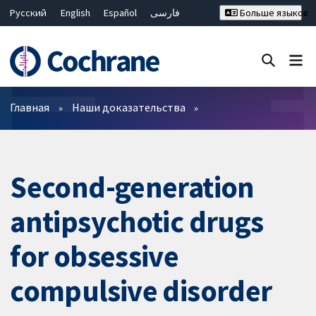
Русский
English
Español
فارسی
Больше языков
Français
Hrvatski
Deutsch
Bahasa Malaysia
ไทย
繁體中文
简体中文
Закрыть поиск ✖
Фильтры
Главная
Наши доказательства
Second-generation
antipsychotic drugs
for obsessive
compulsive disorder