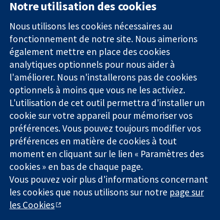
Notre utilisation des cookies
11-13 Cavendish
Contactez-
Square
nous
Nous utilisons les cookies nécessaires au
Des données
Londres
Actualités
fonctionnement de notre site. Nous aimerions
probantes.
W1G0AN
Service de
également mettre en place des cookies
Des décisions
Royaume-Uni
presse
analytiques optionnels pour nous aider à
éclairées.
Qui sommes-
l'améliorer. Nous n'installerons pas de cookies
Une meilleure
nous
santé.
optionnels à moins que vous ne les activiez.
Offres
d'emploi
L'utilisation de cet outil permettra d'installer un
Cochrane
cookie sur votre appareil pour mémoriser vos
Library
préférences. Vous pouvez toujours modifier vos
préférences en matière de cookies à tout
moment en cliquant sur le lien « Paramètres des
La Collaboration Cochrane est une association caritative (n°
cookies » en bas de chaque page.
1045921) et une société à responsabilité limitée par garantie (n°
Vous pouvez voir plus d'informations concernant
03044323) enregistrée en Angleterre et au Pays de Galles. Numéro
les cookies que nous utilisons sur notre
page sur
de TVA : GB 718 2127 49.
les Cookies
Copyright © 2026 The Cochrane Collaboration