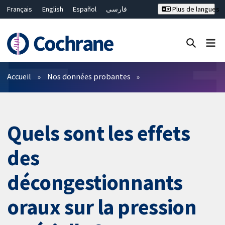
Français
English
Español
فارسی
Plus de langues
Русский
Hrvatski
Deutsch
Bahasa Malaysia
ไทย
繁體中文
简体中文
Fermer la recherche ✖
Filtres
Accueil
Nos données probantes
Quels sont les effets
des
décongestionnants
oraux sur la pression