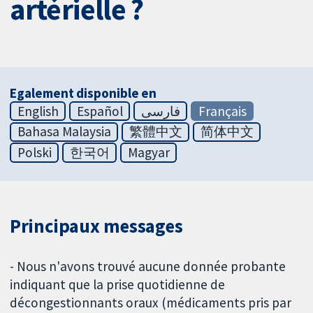
artérielle ?
Egalement disponible en
English
Español
فارسی
Français
Bahasa Malaysia
繁體中文
简体中文
Polski
한국어
Magyar
Principaux messages
- Nous n'avons trouvé aucune donnée probante
indiquant que la prise quotidienne de
décongestionnants oraux (médicaments pris par