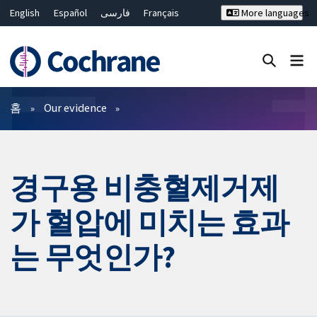
English
Español
فارسی
Français
More languages
Русский
Hrvatski
Deutsch
Bahasa Malaysia
ไทย
繁體中文
简体中文
Close search ✖
필터
홈
Our evidence
경구용 비충혈제거제
가 혈압에 미치는 효과
는 무엇인가?