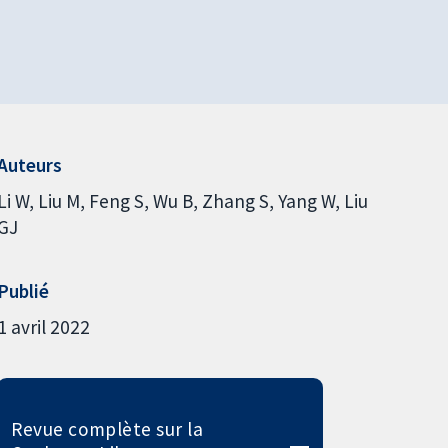
Auteurs
Li W
Liu M
Feng S
Wu B
Zhang S
Yang W
Liu
GJ
Publié
1 avril 2022
Revue complète sur la