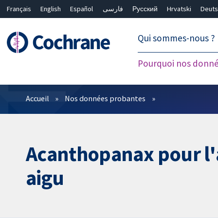
Français
English
Español
فارسی
Русский
Hrvatski
Deuts
繁體中文
简体中文
Qui sommes-nous ?
Pourquoi nos donné
Filtres
Accueil
Nos données probantes
Acanthopanax pour l'a
aigu