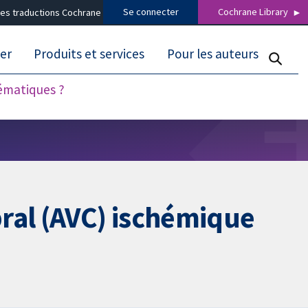
Se connecter
Cochrane Library
es traductions Cochrane
er
Produits et services
Pour les auteurs
tématiques ?
ral (AVC) ischémique