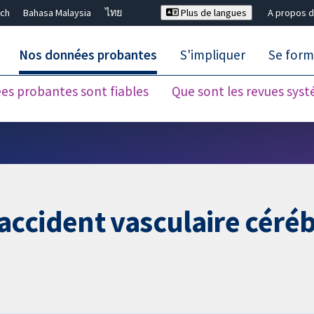
ch
Bahasa Malaysia
ไทย
Plus de langues
A propos d
Nos données probantes
S'impliquer
Se form
es probantes sont fiables
Que sont les revues sys
Fermer la recherche ✖
ccident vasculaire céréb