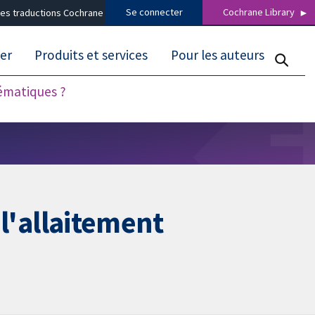
Se connecter
Cochrane Library
es traductions Cochrane
er
Produits et services
Pour les auteurs
tématiques ?
 l'allaitement