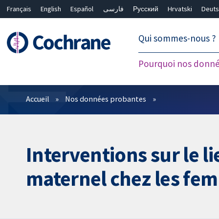
Français
English
Español
فارسی
Русский
Hrvatski
Deuts
繁體中文
简体中文
Qui sommes-nous ?
Pourquoi nos donné
Filtres
Accueil
Nos données probantes
Interventions sur le li
maternel chez les fem