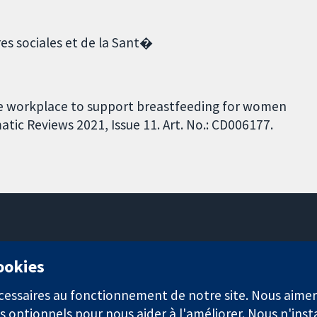
res sociales et de la Sant�
e workplace to support breastfeeding for women
ic Reviews 2021, Issue 11. Art. No.: CD006177.
11-13 Cavendish Square
cookies
Londres
W1G0AN
nécessaires au fonctionnement de notre site. Nous aim
Royaume-Uni
s optionnels pour nous aider à l'améliorer. Nous n'inst