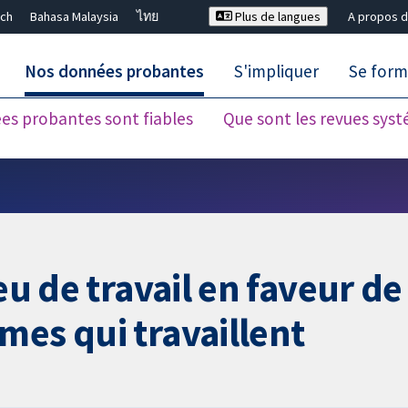
ch
Bahasa Malaysia
ไทย
Plus de langues
A propos d
Nos données probantes
S'impliquer
Se form
es probantes sont fiables
Que sont les revues sys
Fermer la recherche ✖
eu de travail en faveur de
mes qui travaillent