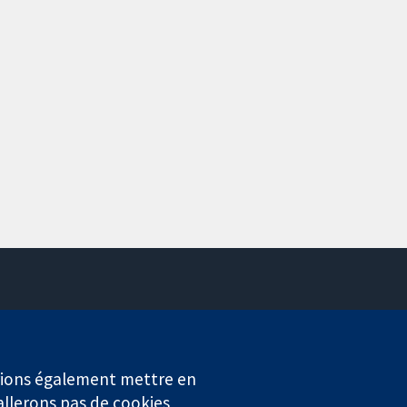
Contactez-nous
Actualités
Service de presse
erions également mettre en
Qui sommes-nous
allerons pas de cookies