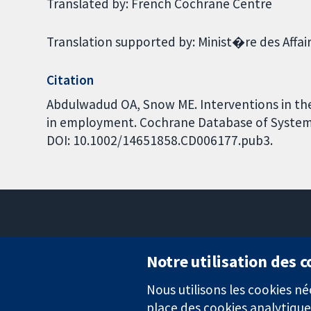
Translated by: French Cochrane Centre
Translation supported by: Minist�re des Affai
Citation
Abdulwadud OA, Snow ME. Interventions in th
in employment. Cochrane Database of Systemat
DOI: 10.1002/14651858.CD006177.pub3.
Notre utilisation des 
Nous utilisons les cookies 
Des données probantes.
place des cookies analytique
Des décisions éclairées.