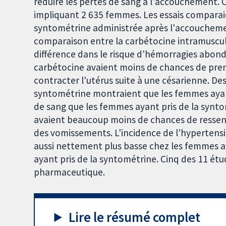
réduire les pertes de sang à l'accouchement. 
impliquant 2 635 femmes. Les essais comparaie
syntométrine administrée après l'accouchemen
comparaison entre la carbétocine intramuscula
différence dans le risque d'hémorragies abond
carbétocine avaient moins de chances de pre
contracter l'utérus suite à une césarienne. De
syntométrine montraient que les femmes ayant
de sang que les femmes ayant pris de la synt
avaient beaucoup moins de chances de ressent
des vomissements. L'incidence de l'hypertens
aussi nettement plus basse chez les femmes ay
ayant pris de la syntométrine. Cinq des 11 étu
pharmaceutique.
Lire le résumé complet