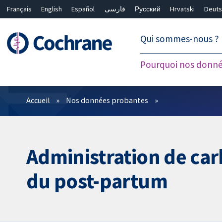
Français
English
Español
فارسی
Русский
Hrvatski
Deuts
繁體中文
简体中文
Qui sommes-nous ?
Pourquoi nos donné
Filtres
Accueil
Nos données probantes
Administration de car
du post-partum