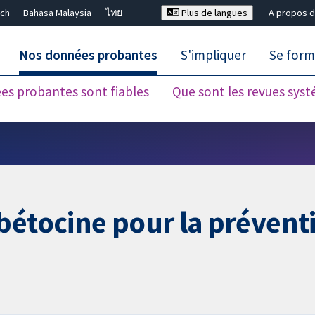
ch
Bahasa Malaysia
ไทย
Plus de langues
A propos d
Nos données probantes
S'impliquer
Se form
es probantes sont fiables
Que sont les revues sys
Fermer la recherche ✖
bétocine pour la prévent