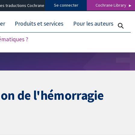
Se connecter
Cochrane Library
es traductions Cochrane
er
Produits et services
Pour les auteurs
tématiques ?
ion de l'hémorragie