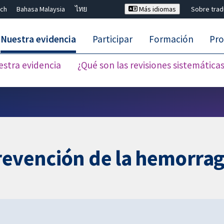
ch
Bahasa Malaysia
ไทย
Más idiomas
Sobre tra
Nuestra evidencia
Participar
Formación
Pro
estra evidencia
¿Qué son las revisiones sistemática
Cerrar búsqueda ✖
revención de la hemorra