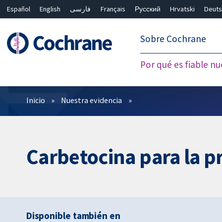
Español
English
فارسی
Français
Русский
Hrvatski
Deuts
繁體中文
简体中文
Sobre Cochrane
Por qué es fiable nu
Filtros
Inicio
Nuestra evidencia
Carbetocina para la p
Disponible también en