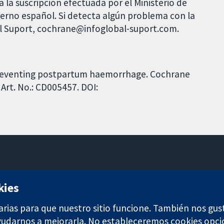
 la suscripción efectuada por el Ministerio de
bierno español. Si detecta algún problema con la
al Suport, cochrane@infoglobal-suport.com.
 preventing postpartum haemorrhage. Cochrane
Art. No.: CD005457. DOI:
11-13 Cavendish Square
kies
Londres
W1G 0AN
arias para que nuestro sitio funcione. También nos gus
Reino Unido
ayudarnos a mejorarla. No estableceremos cookies opci