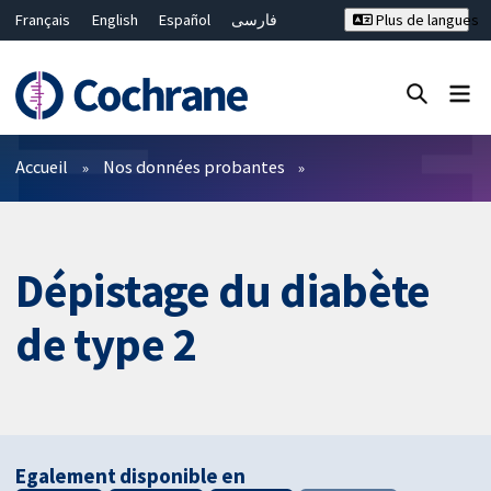
Français
English
Español
فارسی
Plus de langues
Русский
Hrvatski
Deutsch
Bahasa Malaysia
ไทย
繁體中文
简体中文
Fermer la recherche ✖
Filtres
Accueil
Nos données probantes
Dépistage du diabète
de type 2
Egalement disponible en