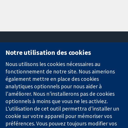
Notre utilisation des cookies
11-13 Cavendish
Contactez-
Square
nous
Nous utilisons les cookies nécessaires au
Des données
Londres
Actualités
fonctionnement de notre site. Nous aimerions
probantes.
W1G0AN
Service de
également mettre en place des cookies
Des décisions
Royaume-Uni
presse
analytiques optionnels pour nous aider à
éclairées.
Qui sommes-
l'améliorer. Nous n'installerons pas de cookies
Une meilleure
nous
santé.
optionnels à moins que vous ne les activiez.
Offres
d'emploi
L'utilisation de cet outil permettra d'installer un
Cochrane
cookie sur votre appareil pour mémoriser vos
Library
préférences. Vous pouvez toujours modifier vos