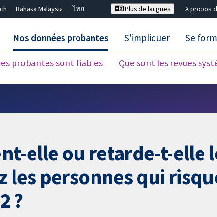
ch
Bahasa Malaysia
ไทย
Plus de langues
A propos d
Nos données probantes
S'impliquer
Se form
es probantes sont fiables
Que sont les revues sys
Fermer la recherche ✖
t-elle ou retarde-t-elle l
z les personnes qui risq
2 ?