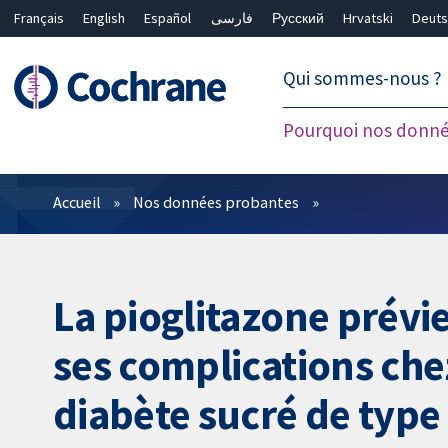
Français
English
Español
فارسی
Русский
Hrvatski
Deuts
繁體中文
简体中文
Qui sommes-nous ?
Pourquoi nos donné
Filtres
Accueil
Nos données probantes
La pioglitazone prévien
ses complications che
diabète sucré de type 