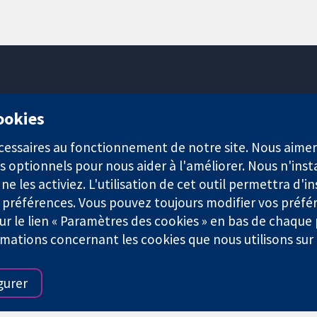
11-13 Cavendish Square
cookies
Londres
W1G0AN
nécessaires au fonctionnement de notre site. Nous aim
Royaume-Uni
s optionnels pour nous aider à l'améliorer. Nous n'inst
e les activiez. L'utilisation de cet outil permettra d'in
 préférences. Vous pouvez toujours modifier vos préfé
r le lien « Paramètres des cookies » en bas de chaque
rmations concernant les cookies que nous utilisons su
921) et une société à responsabilité limitée par garantie (n° 0304
gurer
Conditions Générales
|
Mentions légales
|
Politique de confid