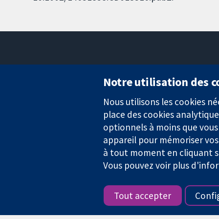
Notre utilisation des 
Nous utilisons les cookies 
Des données probantes.
place des cookies analytique
Des décisions éclairées.
Une meilleure santé.
optionnels à moins que vous n
appareil pour mémoriser vos
à tout moment en cliquant su
Vous pouvez voir plus d'info
La Collaboration Cochrane est une association caritative (n° 1045
TVA : GB 718 2127 49.
Tout accepter
Confi
Copyright © 2026 The Cochrane Collaboration