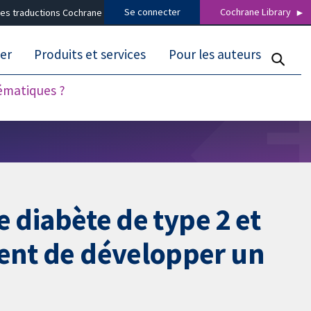
Se connecter
Cochrane Library
es traductions Cochrane
er
Produits et services
Pour les auteurs
tématiques ?
e diabète de type 2 et
uent de développer un