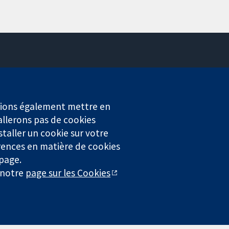
Contactez-nous
Actualités
Service de presse
erions également mettre en
Qui sommes-nous
allerons pas de cookies
Offres d'emploi
staller un cookie sur votre
Cochrane Library
rences en matière de cookies
 page.
r notre
page sur les Cookies
4323) enregistrée en Angleterre et au Pays de Galles. Numéro de
entialité
|
Politique d'usage des cookies
|
Paramètres des cookies