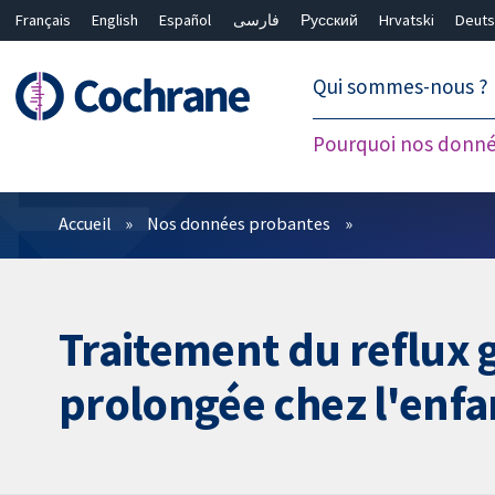
Français
English
Español
فارسی
Русский
Hrvatski
Deuts
繁體中文
简体中文
Qui sommes-nous ?
Pourquoi nos donné
Filtres
Accueil
Nos données probantes
Traitement du reflux 
prolongée chez l'enfan