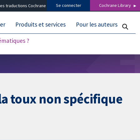
Se connecter
Cochrane Library
es traductions Cochrane
er
Produits et services
Pour les auteurs
tématiques ?
a toux non spécifique