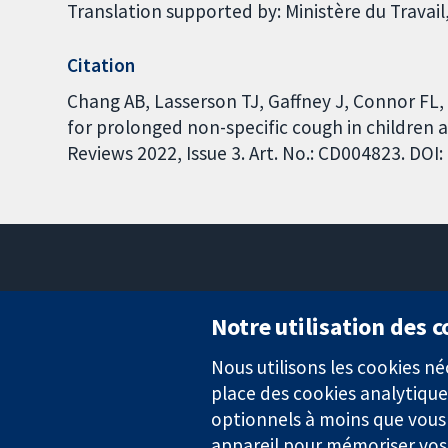
Translation supported by: Ministère du Travail,
Citation
Chang AB, Lasserson TJ, Gaffney J, Connor FL
for prolonged non-specific cough in children
Reviews 2022, Issue 3. Art. No.: CD004823. DO
Notre utilisation des 
Nous utilisons les cookies 
Des données probantes.
place des cookies analytique
Des décisions éclairées.
Une meilleure santé.
optionnels à moins que vous n
appareil pour mémoriser vos