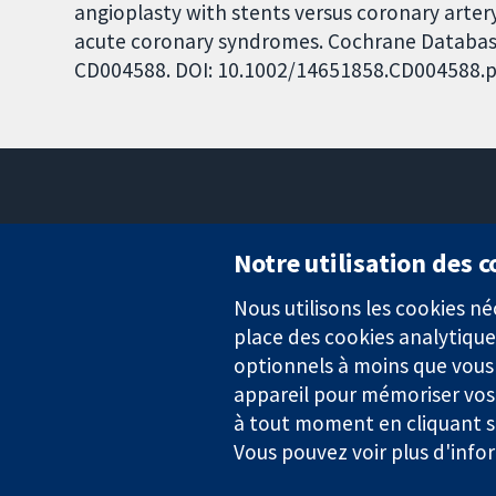
angioplasty with stents versus coronary artery
acute coronary syndromes. Cochrane Database o
CD004588. DOI: 10.1002/14651858.CD004588.p
Notre utilisation des 
Nous utilisons les cookies 
Des données probantes.
place des cookies analytique
Des décisions éclairées.
Une meilleure santé.
optionnels à moins que vous n
appareil pour mémoriser vos
à tout moment en cliquant su
Vous pouvez voir plus d'info
La Collaboration Cochrane est une association caritative (n° 1045
TVA : GB 718 2127 49.