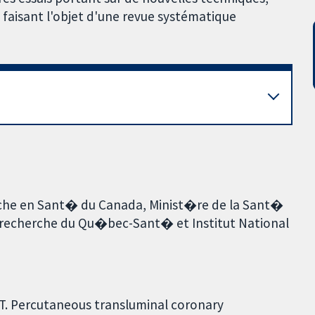
t faisant l'objet d'une revue systématique
erche en Sant� du Canada, Minist�re de la Sant�
 recherche du Qu�bec-Sant� et Institut National
y T. Percutaneous transluminal coronary