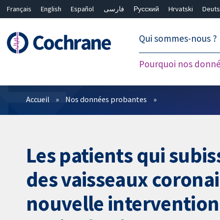
Français
English
Español
فارسی
Русский
Hrvatski
Deuts
繁體中文
简体中文
Qui sommes-nous ?
Pourquoi nos donné
Filtres
Accueil
Nos données probantes
Les patients qui subi
des vaisseaux coronai
nouvelle intervention