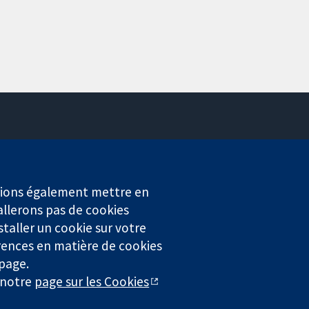
Contactez-nous
Actualités
Service de presse
erions également mettre en
Qui sommes-nous
allerons pas de cookies
Offres d'emploi
staller un cookie sur votre
Cochrane Library
rences en matière de cookies
 page.
r notre
page sur les Cookies
4323) enregistrée en Angleterre et au Pays de Galles. Numéro de