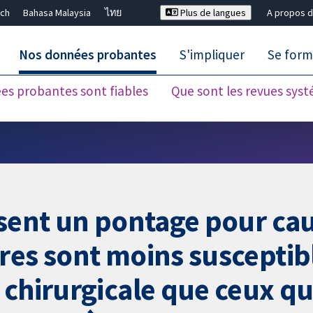
ch
Bahasa Malaysia
ไทย
Plus de langues
A propos d
Nos données probantes
S'impliquer
Se form
es probantes sont fiables
Que sont les revues sys
Fermer la recherche ✖
ssent un pontage pour ca
res sont moins susceptibl
 chirurgicale que ceux qu