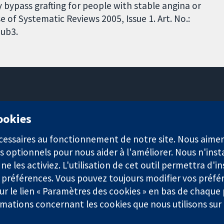
 bypass grafting for people with stable angina or
f Systematic Reviews 2005, Issue 1. Art. No.:
ub3.
11-13 Cavendish Square
cookies
Londres
W1G0AN
nécessaires au fonctionnement de notre site. Nous aim
Royaume-Uni
s optionnels pour nous aider à l'améliorer. Nous n'inst
e les activiez. L'utilisation de cet outil permettra d'in
 préférences. Vous pouvez toujours modifier vos préfé
r le lien « Paramètres des cookies » en bas de chaque
rmations concernant les cookies que nous utilisons su
921) et une société à responsabilité limitée par garantie (n° 0304