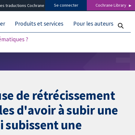
Se connecter
Cochrane Library
es traductions Cochrane
er
Produits et services
Pour les auteurs
tématiques ?
use de rétrécissement
es d'avoir à subir une
i subissent une