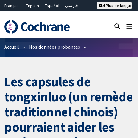
Français
English
Español
فارسی
Plus de langues
Русский
Hrvatski
Deutsch
Bahasa Malaysia
ไทย
繁體中文
简体中文
Fermer la recherche ✖
Filtres
Accueil
Nos données probantes
Les capsules de
tongxinluo (un remède
traditionnel chinois)
pourraient aider les