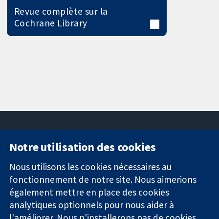
Revue complète sur la
Cochrane Library
Notre utilisation des cookies
11-13 Cavendish
Contactez-
Square
nous
Nous utilisons les cookies nécessaires au
Des données
Londres
Actualités
fonctionnement de notre site. Nous aimerions
probantes.
W1G0AN
Service de
également mettre en place des cookies
Des décisions
Royaume-Uni
presse
analytiques optionnels pour nous aider à
éclairées.
Qui sommes-
l'améliorer. Nous n'installerons pas de cookies
Une meilleure
nous