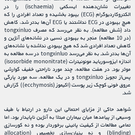
تغییرات نشان‌دهنده ایسکمی (ischaemia) را در
الکتروکاردیوگرام (ECG) بهبود بخشیده و تعداد افرادی را که
هیچ بهبودی در ECG نداشتند یا ECG آن‌ها بدتر شد، کاهش
داد (شش مطالعه). به نظر می‌رسد که مصرف tongxinluo
(در 10 مطالعه) منجر به بهبودی نسبی در نشانه‌های آنژین و
کاهش تعداد افرادی شد که هیچ بهبودی نداشته یا نشانه‌های
آن‌ها بدتر شد. به نظر می‌رسد tongxinluo در سه مطالعه به
اندازه ایزوسورباید مونونیترات (isosorbide mononitrate)
موثر بود. در هفت مطالعه، چند مورد ناراحتی خفیف گوارشی
پس‌از تجویز tongxinluo و در یک مطالعه، سه مورد پارگی
عروق خونی کوچک زیر پوست (اکیموز (ecchymosis)) گزارش
شد.
شواهد حاکی از مزایای احتمالی این دارو در ارتباط با طیف
وسیعی از پیامدها میان بیماران مبتلا به آنژین ناپایدار بود، اما
تمامی مطالعات از کیفیت پائینی برخوردار بوده و نه کورسازی
(blinding) و نه پنهان‏‌سازی تخصیص (allocation