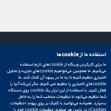
استفاده ما از cookie‌ها
میدان کاوندیش
تماس با ما
۱۳-۱۱
اخبار
ما برای کارکردن وب‌گاه از cookie‌های لازم استفاده
تحقیقات قابل
لندن
دفتر رسانه‌ای
اعتماد.
W1G 0AN
درباره ما
می‌کنیم. ما همچنین می‌خواهیم cookie‌های تجزیه و تحلیل
تصمیم‌گیری آگاهانه.
بریتانیا
فرصت‌های
اختیاری تنظیم کنیم تا به ما در بهبود آن کمک کند. ما
سلامت بهتر.
شغلی
cookie‌های اختیاری را تنظیم نمی کنیم، مگر این‌که آنها را
Cochrane
فعال کنید. با استفاده از این ابزار یک cookie‌ روی دستگاه
Library
شما تنظیم می‌شود تا تنظیمات منتخب شما را به خاطر
بسپارد. همیشه می‌توانید با کلیک بر روی پیوند «تنظیمات
Cookies» در پایین هر صفحه، تنظیمات cookie‌ خود را
شبکه همکاری کاکرین، یک مؤسسه خیریه (شماره 1045921) و یک شرکت با