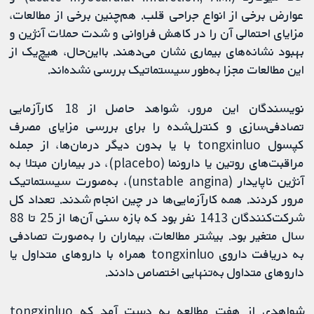
عوارض برخی از انواع جراحی قلب. هم‌چنین برخی از مطالعات،
مزایای احتمالی آن را در کاهش فراوانی و شدت حملات آنژین و
بهبود نشانه‌های بیماری نشان می‌دهند. بااین‌حال، هیچ‌یک از
این مطالعات مجزا به‌طور سیستماتیک بررسی نشده‌اند.
نویسندگان این مرور، شواهد حاصل از 18 کارآزمایی
تصادفی‌سازی و کنترل‌شده را برای بررسی مزایای مصرف
کپسول tongxinluo با یا بدون دیگر درمان‌ها، از جمله
مراقبت‌های روتین یا دارونما (placebo)، در بیماران مبتلا به
آنژین ناپایدار (unstable angina)، به‌صورت سیستماتیک
مرور کردند. همه کارآزمایی‌ها در چین انجام شدند. تعداد کل
شرکت‌کنندگان 1413 نفر بود که بازه سنی آن‌ها از 25 تا 88
سال متغیر بود. بیشتر مطالعات، بیماران را به‌صورت تصادفی‌
به دریافت داروی tongxinluo همراه با داروهای متداول یا
داروهای متداول به‌تنهایی اختصاص دادند.
شواهدی از هفت مطالعه به دست آمد که tongxinluo