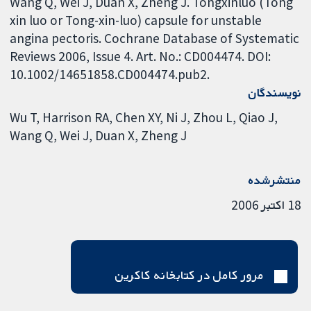
Wang Q, Wei J, Duan X, Zheng J. Tongxinluo (Tong
xin luo or Tong-xin-luo) capsule for unstable
angina pectoris. Cochrane Database of Systematic
Reviews 2006, Issue 4. Art. No.: CD004474. DOI:
10.1002/14651858.CD004474.pub2.
نویسندگان
Wu T
Harrison RA
Chen XY
Ni J
Zhou L
Qiao J
Wang Q
Wei J
Duan X
Zheng J
منتشرشده
18 اکتبر 2006
مرور کامل در کتابخانه کاکرین