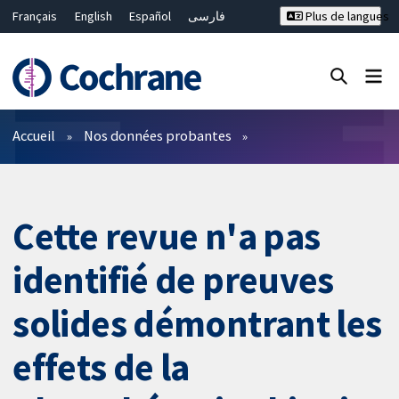
Français
English
Español
فارسی
Plus de langues
Русский
Hrvatski
Deutsch
Bahasa Malaysia
ไทย
繁體中文
简体中文
Fermer la recherche ✖
Filtres
Accueil
Nos données probantes
Cette revue n'a pas
identifié de preuves
solides démontrant les
effets de la