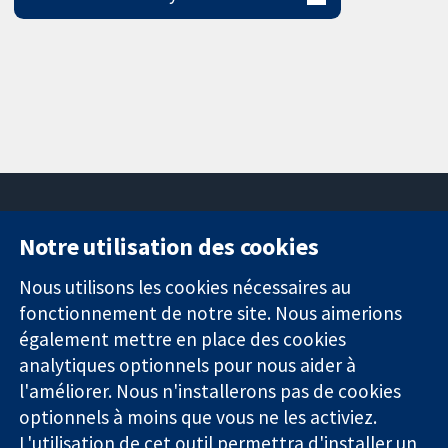
Notre utilisation des cookies
11-13 Cavendish
Contactez-
Square
nous
Nous utilisons les cookies nécessaires au
Des données
Londres
Actualités
fonctionnement de notre site. Nous aimerions
probantes.
W1G0AN
Service de
également mettre en place des cookies
Des décisions
Royaume-Uni
presse
analytiques optionnels pour nous aider à
éclairées.
Qui sommes-
l'améliorer. Nous n'installerons pas de cookies
Une meilleure
nous
santé.
optionnels à moins que vous ne les activiez.
Offres
d'emploi
L'utilisation de cet outil permettra d'installer un