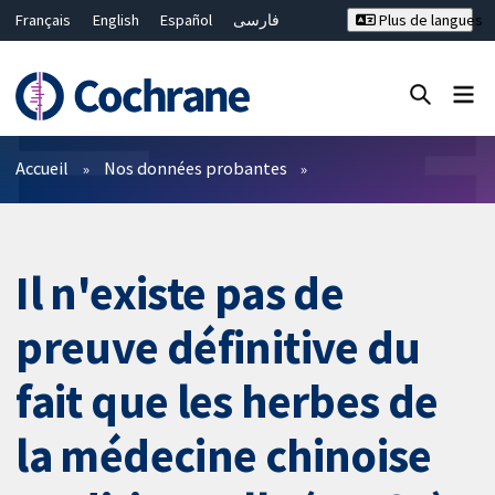
Français
English
Español
فارسی
Plus de langues
Русский
Hrvatski
Deutsch
Bahasa Malaysia
ไทย
繁體中文
简体中文
Fermer la recherche ✖
Filtres
Accueil
Nos données probantes
Il n'existe pas de
preuve définitive du
fait que les herbes de
la médecine chinoise