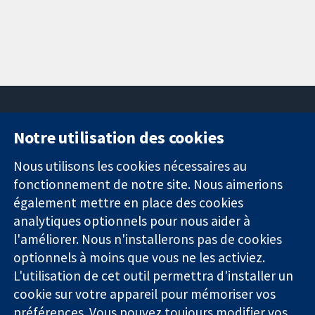
Notre utilisation des cookies
11-13 Cavendish
Contactez-
Square
nous
Nous utilisons les cookies nécessaires au
Des données
Londres
Actualités
fonctionnement de notre site. Nous aimerions
probantes.
W1G0AN
Service de
également mettre en place des cookies
Des décisions
Royaume-Uni
presse
analytiques optionnels pour nous aider à
éclairées.
Qui sommes-
l'améliorer. Nous n'installerons pas de cookies
Une meilleure
nous
santé.
optionnels à moins que vous ne les activiez.
Offres
d'emploi
L'utilisation de cet outil permettra d'installer un
Cochrane
cookie sur votre appareil pour mémoriser vos
Library
préférences. Vous pouvez toujours modifier vos