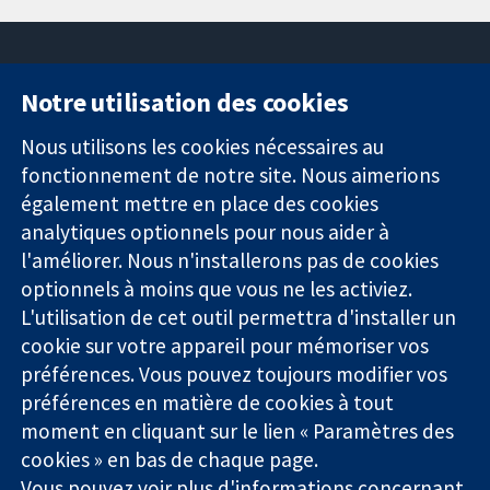
Notre utilisation des cookies
11-13 Cavendish
Contactez-
Square
nous
Nous utilisons les cookies nécessaires au
Des données
Londres
Actualités
fonctionnement de notre site. Nous aimerions
probantes.
W1G0AN
Service de
également mettre en place des cookies
Des décisions
Royaume-Uni
presse
analytiques optionnels pour nous aider à
éclairées.
Qui sommes-
l'améliorer. Nous n'installerons pas de cookies
Une meilleure
nous
santé.
optionnels à moins que vous ne les activiez.
Offres
d'emploi
L'utilisation de cet outil permettra d'installer un
Cochrane
cookie sur votre appareil pour mémoriser vos
Library
préférences. Vous pouvez toujours modifier vos
préférences en matière de cookies à tout
moment en cliquant sur le lien « Paramètres des
La Collaboration Cochrane est une association caritative (n°
cookies » en bas de chaque page.
1045921) et une société à responsabilité limitée par garantie (n°
Vous pouvez voir plus d'informations concernant
03044323) enregistrée en Angleterre et au Pays de Galles. Numéro