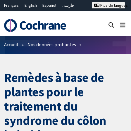
Français
English
Español
فارسی
Plus de langues
Русский
Hrvatski
Deutsch
Bahasa Malaysia
ไทย
繁體中文
简体中文
Fermer la recherche ✖
Filtres
Accueil
Nos données probantes
Remèdes à base de
plantes pour le
traitement du
syndrome du côlon