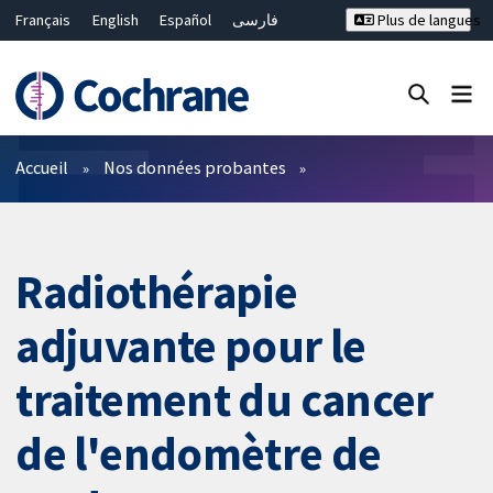
Français
English
Español
فارسی
Plus de langues
Русский
Hrvatski
Deutsch
Bahasa Malaysia
ไทย
繁體中文
简体中文
Fermer la recherche ✖
Filtres
Accueil
Nos données probantes
Radiothérapie
adjuvante pour le
traitement du cancer
de l'endomètre de