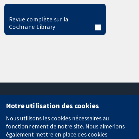
Revue complète sur la
Cochrane Library
Notre utilisation des cookies
11-13 Cavendish
Contactez-
Square
nous
Nous utilisons les cookies nécessaires au
Des données
Londres
Actualités
fonctionnement de notre site. Nous aimerions
probantes.
W1G0AN
Service de
également mettre en place des cookies
Des décisions
Royaume-Uni
presse