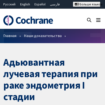
Русский
English
Español
فارسی
Больше языков
Français
Hrvatski
Deutsch
Bahasa Malaysia
ไทย
繁體中文
简体中文
Закрыть поиск ✖
Фильтры
Главная
Наши доказательства
Адьювантная
лучевая терапия при
раке эндометрия I
стадии