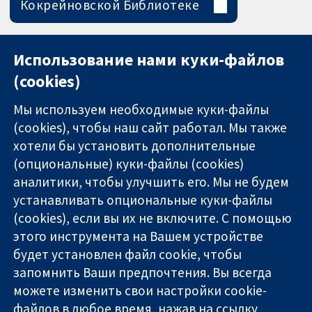
Кокрейновской Библиотеке
Использование нами куки-файлов
(cookies)
Мы используем необходимые куки-файлы
(cookies), чтобы наш сайт работал. Мы также
хотели бы установить дополнительные
(опциональные) куки-файлы (cookies)
аналитики, чтобы улучшить его. Мы не будем
11-13 Cavendish
Связаться с
устанавливать опциональные куки-файлы
Square
нами
(cookies), если вы их не включите. С помощью
Надёжные
London
Новости
этого инструмента на Вашем устройстве
доказательства
W1G 0AN
Пресс-
Информированные
United Kingdom
служба
будет установлен файл cookie, чтобы
решения
О нас
запомнить Ваши предпочтения. Вы всегда
Во благо
Работа
можете изменить свои настройки cookie-
здоровья
Cochrane
файлов в любое время, нажав на ссылку