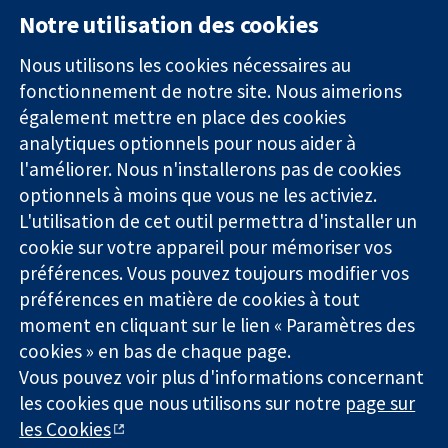
Notre utilisation des cookies
11-13 Cavendish
Contactez-
Square
nous
Nous utilisons les cookies nécessaires au
Des données
Londres
Actualités
fonctionnement de notre site. Nous aimerions
probantes.
W1G0AN
Service de
également mettre en place des cookies
Des décisions
Royaume-Uni
presse
analytiques optionnels pour nous aider à
éclairées.
Qui sommes-
l'améliorer. Nous n'installerons pas de cookies
Une meilleure
nous
santé.
Offres
optionnels à moins que vous ne les activiez.
d'emploi
L'utilisation de cet outil permettra d'installer un
Cochrane
cookie sur votre appareil pour mémoriser vos
Library
préférences. Vous pouvez toujours modifier vos
préférences en matière de cookies à tout
moment en cliquant sur le lien « Paramètres des
La Collaboration Cochrane est une association caritative (n°
cookies » en bas de chaque page.
1045921) et une société à responsabilité limitée par garantie (n°
Vous pouvez voir plus d'informations concernant
03044323) enregistrée en Angleterre et au Pays de Galles. Numéro
de TVA : GB 718 2127 49.
les cookies que nous utilisons sur notre
page sur
les Cookies
Copyright © 2026 The Cochrane Collaboration