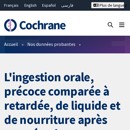
Français
English
Español
فارسی
Plus de langues
Русский
Hrvatski
Deutsch
Bahasa Malaysia
ไทย
繁體中文
简体中文
Fermer la recherche ✖
Filtres
Accueil
Nos données probantes
L'ingestion orale,
précoce comparée à
retardée, de liquide et
de nourriture après