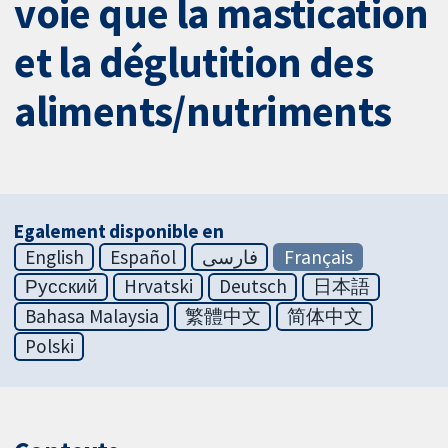
voie que la mastication
et la déglutition des
aliments/nutriments
Egalement disponible en
English
Español
فارسی
Français
Русский
Hrvatski
Deutsch
日本語
Bahasa Malaysia
繁體中文
简体中文
Polski