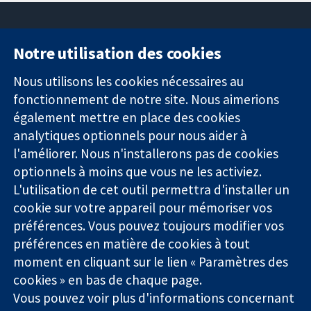
Notre utilisation des cookies
11-13 Cavendish
Contactez-
Square
nous
Nous utilisons les cookies nécessaires au
Des données
Londres
Actualités
fonctionnement de notre site. Nous aimerions
probantes.
W1G0AN
Service de
également mettre en place des cookies
Des décisions
Royaume-Uni
presse
analytiques optionnels pour nous aider à
éclairées.
Qui sommes-
l'améliorer. Nous n'installerons pas de cookies
Une meilleure
nous
santé.
optionnels à moins que vous ne les activiez.
Offres
d'emploi
L'utilisation de cet outil permettra d'installer un
Cochrane
cookie sur votre appareil pour mémoriser vos
Library
préférences. Vous pouvez toujours modifier vos
préférences en matière de cookies à tout
moment en cliquant sur le lien « Paramètres des
La Collaboration Cochrane est une association caritative (n°
cookies » en bas de chaque page.
1045921) et une société à responsabilité limitée par garantie (n°
Vous pouvez voir plus d'informations concernant
03044323) enregistrée en Angleterre et au Pays de Galles. Numéro