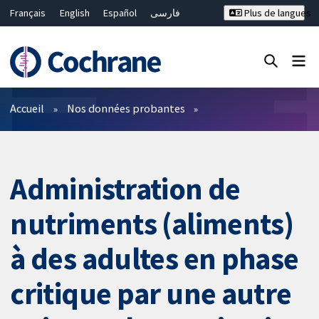
Français
English
Español
فارسی
Plus de langues
Русский
Hrvatski
Deutsch
Bahasa Malaysia
ไทย
繁體中文
简体中文
Fermer la recherche ✖
Filtres
Accueil
Nos données probantes
Administration de
nutriments (aliments)
à des adultes en phase
critique par une autre