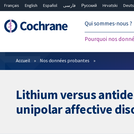
Français
English
Español
فارسی
Русский
Hrvatski
Deuts
繁體中文
简体中文
Qui sommes-nous ?
Pourquoi nos donné
Filtres
Accueil
Nos données probantes
Lithium versus antide
unipolar affective dis