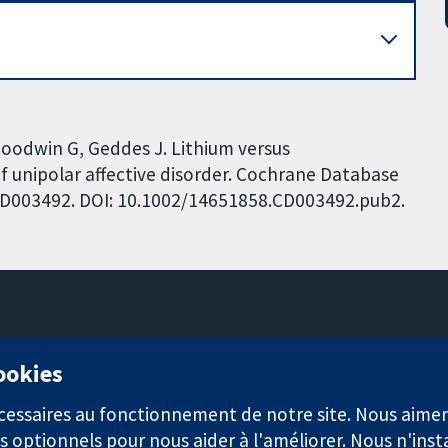
 Goodwin G, Geddes J. Lithium versus
f unipolar affective disorder. Cochrane Database
: CD003492. DOI: 10.1002/14651858.CD003492.pub2.
11-13 Cavendish Square
cookies
Londres
W1G0AN
nécessaires au fonctionnement de notre site. Nous aim
Royaume-Uni
s optionnels pour nous aider à l'améliorer. Nous n'inst