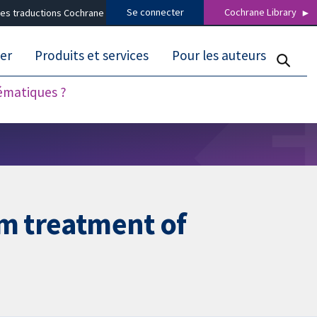
Se connecter
Cochrane Library
es traductions Cochrane
er
Produits et services
Pour les auteurs
tématiques ?
rm treatment of