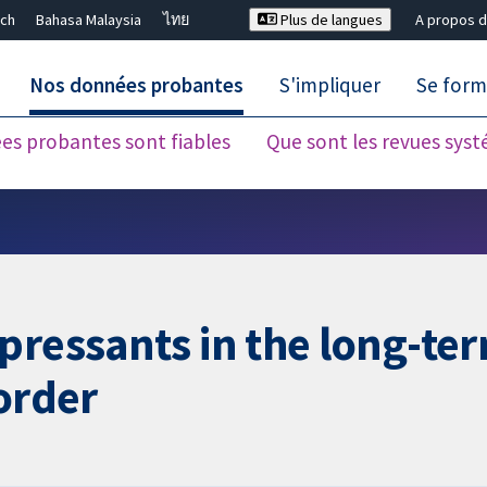
ch
Bahasa Malaysia
ไทย
Plus de langues
A propos d
Nos données probantes
S'impliquer
Se form
es probantes sont fiables
Que sont les revues sys
Fermer la recherche ✖
pressants in the long-te
order