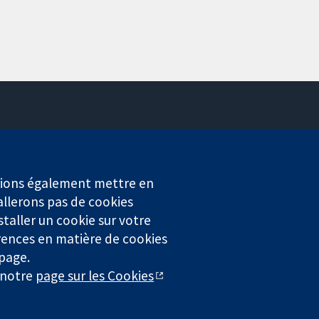
Contactez-nous
Actualités
Service de presse
erions également mettre en
Qui sommes-nous
allerons pas de cookies
Offres d'emploi
staller un cookie sur votre
Cochrane Library
rences en matière de cookies
 page.
r notre
page sur les Cookies
4323) enregistrée en Angleterre et au Pays de Galles. Numéro de