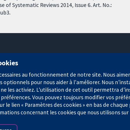
 of Systematic Reviews 2014, Issue 6. Art. No.:
ub3.
11-13 Cavendish Square
cookies
Londres
W1G0AN
nécessaires au fonctionnement de notre site. Nous aim
Royaume-Uni
s optionnels pour nous aider à l'améliorer. Nous n'inst
e les activiez. L'utilisation de cet outil permettra d'in
 préférences. Vous pouvez toujours modifier vos préfé
r le lien « Paramètres des cookies » en bas de chaque
rmations concernant les cookies que nous utilisons su
921) et une société à responsabilité limitée par garantie (n° 0304