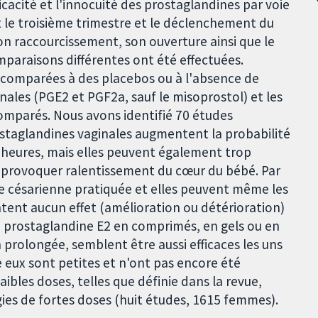
icacité et l'innocuité des prostaglandines par voie
 le troisième trimestre et le déclenchement du
son raccourcissement, son ouverture ainsi que le
mparaisons différentes ont été effectuées.
é comparées à des placebos ou à l'absence de
nales (PGE2 et PGF2a, sauf le misoprostol) et les
omparés. Nous avons identifié 70 études
staglandines vaginales augmentent la probabilité
 heures, mais elles peuvent également trop
ut provoquer ralentissement du cœur du bébé. Par
e césarienne pratiquée et elles peuvent même les
tent aucun effet (amélioration ou détérioration)
La prostaglandine E2 en comprimés, en gels ou en
n prolongée, semblent être aussi efficaces les uns
e eux sont petites et n'ont pas encore été
ibles doses, telles que définie dans la revue,
ies de fortes doses (huit études, 1615 femmes).