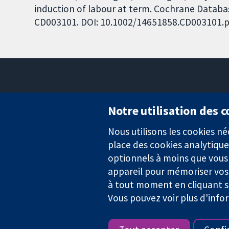
induction of labour at term. Cochrane Database
CD003101. DOI: 10.1002/14651858.CD003101.p
Notre utilisation des 
Nous utilisons les cookies 
Des données probantes.
place des cookies analytique
Des décisions éclairées.
Une meilleure santé.
optionnels à moins que vous n
appareil pour mémoriser vos
à tout moment en cliquant su
Vous pouvez voir plus d'info
La Collaboration Cochrane est une association caritative (n° 1045
TVA : GB 718 2127 49.