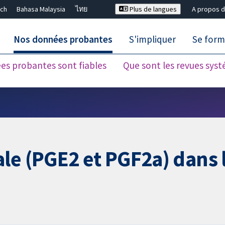
ch
Bahasa Malaysia
ไทย
Plus de langues
A propos d
Nos données probantes
S'impliquer
Se form
es probantes sont fiables
Que sont les revues sys
Fermer la recherche ✖
ale (PGE2 et PGF2a) dans