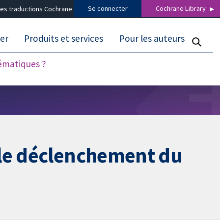
Se connecter
Cochrane Library
es traductions Cochrane
er
Produits et services
Pour les auteurs
tématiques ?
 le déclenchement du