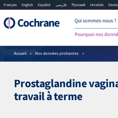
Français
English
Español
فارسی
Русский
Hrvatski
Deuts
繁體中文
简体中文
Qui sommes-nous ?
Pourquoi nos donné
Filtres
Accueil
Nos données probantes
Prostaglandine vagin
travail à terme