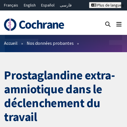
Français
English
Español
فارسی
Plus de langues
Русский
Hrvatski
Deutsch
Bahasa Malaysia
ไทย
繁體中文
简体中文
Fermer la recherche ✖
Filtres
Accueil
Nos données probantes
Prostaglandine extra-
amniotique dans le
déclenchement du
travail