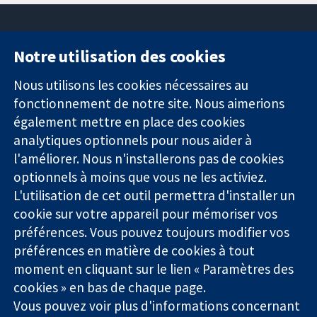
Notre utilisation des cookies
11-13 Cavendish
Contactez-
Square
nous
Nous utilisons les cookies nécessaires au
Des données
Londres
Actualités
fonctionnement de notre site. Nous aimerions
probantes.
W1G0AN
Service de
également mettre en place des cookies
Des décisions
Royaume-Uni
presse
analytiques optionnels pour nous aider à
éclairées.
Qui sommes-
l'améliorer. Nous n'installerons pas de cookies
Une meilleure
nous
santé.
Offres
optionnels à moins que vous ne les activiez.
d'emploi
L'utilisation de cet outil permettra d'installer un
Cochrane
cookie sur votre appareil pour mémoriser vos
Library
préférences. Vous pouvez toujours modifier vos
préférences en matière de cookies à tout
moment en cliquant sur le lien « Paramètres des
La Collaboration Cochrane est une association caritative (n°
cookies » en bas de chaque page.
1045921) et une société à responsabilité limitée par garantie (n°
Vous pouvez voir plus d'informations concernant
03044323) enregistrée en Angleterre et au Pays de Galles. Numéro