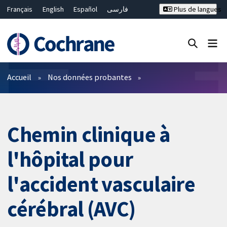
Français
English
Español
فارسی
Plus de langues
Русский
Hrvatski
Deutsch
Bahasa Malaysia
ไทย
繁體中文
简体中文
Fermer la recherche ✖
Filtres
Accueil
Nos données probantes
Chemin clinique à
l'hôpital pour
l'accident vasculaire
cérébral (AVC)