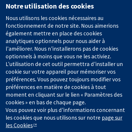
Notre utilisation des cookies
11-13 Cavendish
Contactez-
Square
nous
Nous utilisons les cookies nécessaires au
Des données
Londres
Actualités
fonctionnement de notre site. Nous aimerions
probantes.
W1G0AN
Service de
également mettre en place des cookies
Des décisions
Royaume-Uni
presse
analytiques optionnels pour nous aider à
éclairées.
Qui sommes-
l'améliorer. Nous n'installerons pas de cookies
Une meilleure
nous
santé.
optionnels à moins que vous ne les activiez.
Offres
d'emploi
L'utilisation de cet outil permettra d'installer un
Cochrane
cookie sur votre appareil pour mémoriser vos
Library
préférences. Vous pouvez toujours modifier vos
préférences en matière de cookies à tout
moment en cliquant sur le lien « Paramètres des
La Collaboration Cochrane est une association caritative (n°
cookies » en bas de chaque page.
1045921) et une société à responsabilité limitée par garantie (n°
Vous pouvez voir plus d'informations concernant
03044323) enregistrée en Angleterre et au Pays de Galles. Numéro
les cookies que nous utilisons sur notre
page sur
de TVA : GB 718 2127 49.
les Cookies
Copyright © 2026 The Cochrane Collaboration