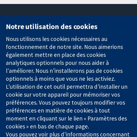
Notre utilisation des cookies
11-13 Cavendish
Contactez-
Square
nous
Nous utilisons les cookies nécessaires au
Des données
Londres
Actualités
fonctionnement de notre site. Nous aimerions
probantes.
W1G0AN
Service de
également mettre en place des cookies
Des décisions
Royaume-Uni
presse
analytiques optionnels pour nous aider à
éclairées.
Qui sommes-
l'améliorer. Nous n'installerons pas de cookies
Une meilleure
nous
santé.
optionnels à moins que vous ne les activiez.
Offres
d'emploi
L'utilisation de cet outil permettra d'installer un
Cochrane
cookie sur votre appareil pour mémoriser vos
Library
préférences. Vous pouvez toujours modifier vos
préférences en matière de cookies à tout
moment en cliquant sur le lien « Paramètres des
La Collaboration Cochrane est une association caritative (n°
cookies » en bas de chaque page.
1045921) et une société à responsabilité limitée par garantie (n°
Vous pouvez voir plus d'informations concernant
03044323) enregistrée en Angleterre et au Pays de Galles. Numéro