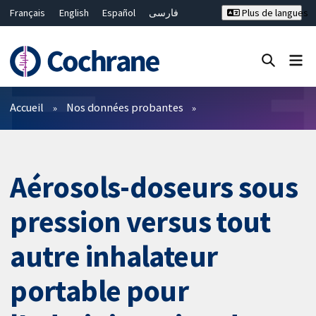
Français
English
Español
فارسی
Plus de langues
Русский
Hrvatski
Deutsch
Bahasa Malaysia
ไทย
繁體中文
简体中文
Fermer la recherche ✖
Filtres
Accueil
Nos données probantes
Aérosols-doseurs sous
pression versus tout
autre inhalateur
portable pour