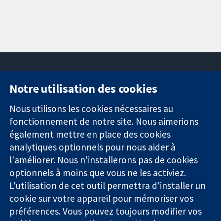
Notre utilisation des cookies
11-13 Cavendish
Contactez-
Square
nous
Nous utilisons les cookies nécessaires au
Des données
Londres
Actualités
fonctionnement de notre site. Nous aimerions
probantes.
W1G0AN
Service de
également mettre en place des cookies
Des décisions
Royaume-Uni
presse
analytiques optionnels pour nous aider à
éclairées.
Qui sommes-
l'améliorer. Nous n'installerons pas de cookies
Une meilleure
nous
santé.
optionnels à moins que vous ne les activiez.
Offres
d'emploi
L'utilisation de cet outil permettra d'installer un
Cochrane
cookie sur votre appareil pour mémoriser vos
Library
préférences. Vous pouvez toujours modifier vos