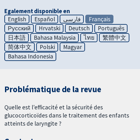
Egalement disponible en
English
Español
فارسی
Français
Русский
Hrvatski
Deutsch
Português
日本語
Bahasa Malaysia
ไทย
繁體中文
简体中文
Polski
Magyar
Bahasa Indonesia
Problématique de la revue
Quelle est l'efficacité et la sécurité des
glucocorticoïdes dans le traitement des enfants
atteints de laryngite ?