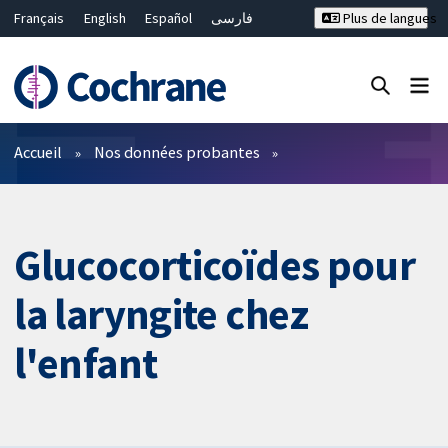
Français
English
Español
فارسی
Plus de langues
Русский
Hrvatski
Deutsch
Bahasa Malaysia
ไทย
繁體中文
简体中文
Fermer la recherche ✖
Filtres
Accueil
Nos données probantes
Glucocorticoïdes pour
la laryngite chez
l'enfant