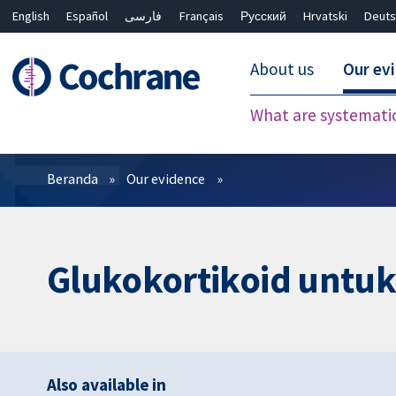
English
Español
فارسی
Français
Русский
Hrvatski
Deuts
About us
Our ev
What are systemati
Filter
Beranda
Our evidence
Glukokortikoid untuk
Also available in