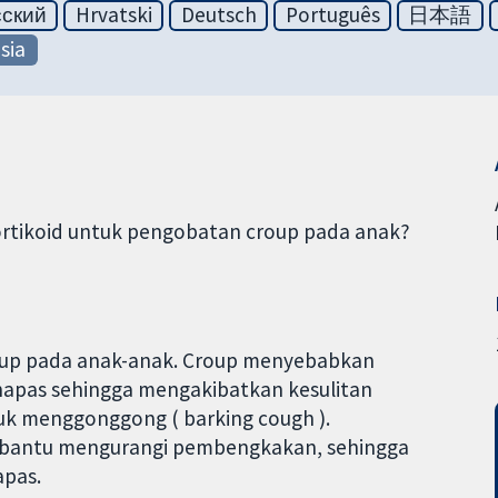
сский
Hrvatski
Deutsch
Português
日本語
sia
rtikoid untuk pengobatan croup pada anak?
oup pada anak-anak. Croup menyebabkan
apas sehingga mengakibatkan kesulitan
uk menggonggong ( barking cough ).
embantu mengurangi pembengkakan, sehingga
apas.