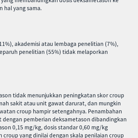
u yang membandingkan dosis deksametason ke
 hal yang sama.
1%), akademisi atau lembaga penelitian (7%),
 separuh penelitian (55%) tidak melaporkan
ason tidak menunjukkan peningkatan skor croup
ah sakit atau unit gawat darurat, dan mungkin
awatan croup hampir setengahnya. Penambahan
aat dengan pemberian deksametason dibandingkan
son 0,15 mg/kg, dosis standar 0,60 mg/kg
croup yang dinilai dengan skala penilaian croup