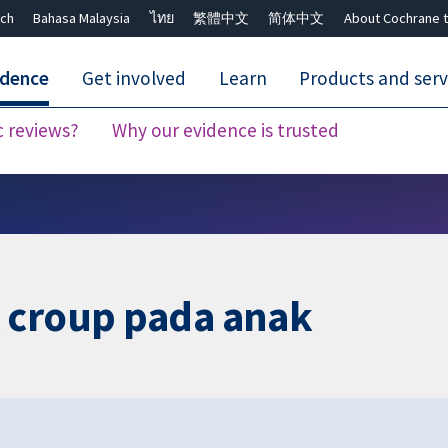
ch
Bahasa Malaysia
ไทย
繁體中文
简体中文
About Cochrane t
idence
Get involved
Learn
Products and serv
c reviews?
Why our evidence is trusted
Close search ✖
 croup pada anak