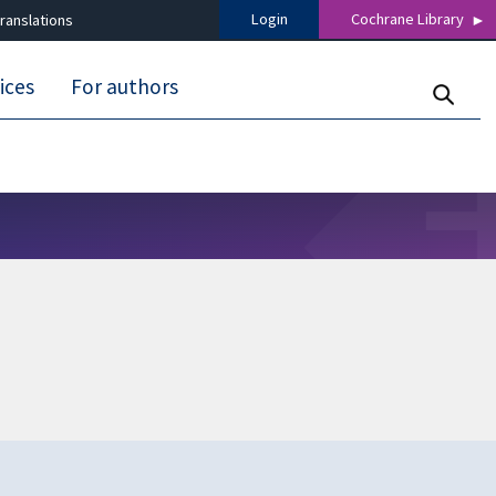
Login
Cochrane Library
ranslations
ices
For authors