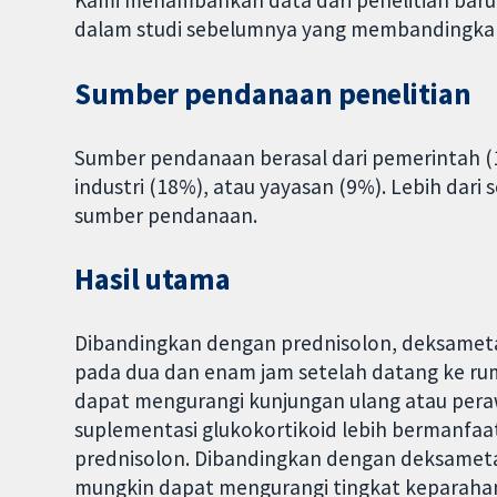
Kami menambahkan data dari penelitian bar
dalam studi sebelumnya yang membandingkan
Sumber pendanaan penelitian
Sumber pendanaan berasal dari pemerintah (1
industri (18%), atau yayasan (9%). Lebih dari
sumber pendanaan.
Hasil utama
Dibandingkan dengan prednisolon, deksamet
pada dua dan enam jam setelah datang ke rum
dapat mengurangi kunjungan ulang atau per
suplementasi glukokortikoid lebih bermanf
prednisolon. Dibandingkan dengan deksameta
mungkin dapat mengurangi tingkat keparahan 