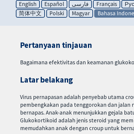
English
Español
فارسی
Français
Ру
简体中文
Polski
Magyar
Bahasa Indone
Pertanyaan tinjauan
Bagaimana efektivitas dan keamanan glukoko
Latar belakang
Virus pernapasan adalah penyebab utama cr
pembengkakan pada tenggorokan dan jalan n
bernapas. Anak-anak menunjukkan gejala bat
Glukokortikoid adalah jenis steroid yang m
memudahkan anak dengan croup untuk bern