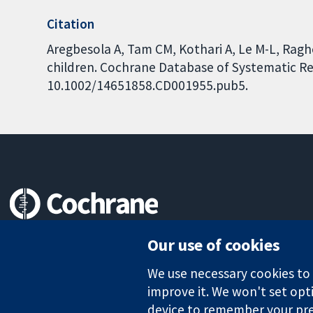
Citation
Aregbesola A, Tam CM, Kothari A, Le M-L, Raghe
children. Cochrane Database of Systematic Rev
10.1002/14651858.CD001955.pub5.
Trusted evidence.
Our use of cookies
Informed decisions.
Better health.
We use necessary cookies to m
improve it. We won't set opti
device to remember your pre