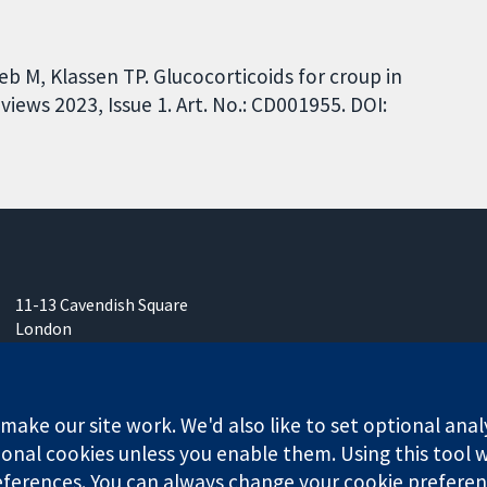
b M, Klassen TP. Glucocorticoids for croup in
iews 2023, Issue 1. Art. No.: CD001955. DOI:
11-13 Cavendish Square
London
W1G 0AN
Inggris
ake our site work. We'd also like to set optional anal
onal cookies unless you enable them. Using this tool wi
ferences. You can always change your cookie preferenc