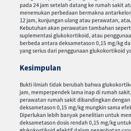
pada 24 jam setelah datang ke rumah sakit at
menemukan perbedaan bermakna antarkelompo
12 jam, kunjungan ulang atau perawatan, atau
Kebutuhan akan perawatan tambahan seperti p
suplementasi glukokortikoid, atau pengguna
berbeda antara deksametason 0,15 mg/kg dan 
yang serius dari penggunaan glukokortikoid ya
Kesimpulan
Bukti ilmiah tidak berubah bahwa glukokorti
jam, memperpendek lama inap di rumah sakit,
perawatan rumah sakit dibandingkan dengan pl
deksametason 0,15 mg/kg mungkin sama efekt
Diperlukan lebih banyak penelitian untuk mem
deksametason dosis rendah 0,15 mg/kg untu
glukokortikoid efektif dalam pengobatan cro