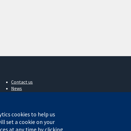
Contact us
News
Press office
About us
Jobs
ytics cookies to help us
Cochrane Library
ll set a cookie on your
es at any time by clicking