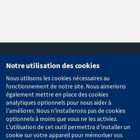
Notre utilisation des cookies
11-13 Cavendish
Contactez-
Square
nous
Nous utilisons les cookies nécessaires au
Des données
Londres
Actualités
fonctionnement de notre site. Nous aimerions
probantes.
W1G0AN
Service de
également mettre en place des cookies
Des décisions
Royaume-Uni
presse
analytiques optionnels pour nous aider à
éclairées.
Qui sommes-
l'améliorer. Nous n'installerons pas de cookies
Une meilleure
nous
santé.
optionnels à moins que vous ne les activiez.
Offres
d'emploi
L'utilisation de cet outil permettra d'installer un
Cochrane
cookie sur votre appareil pour mémoriser vos
Library