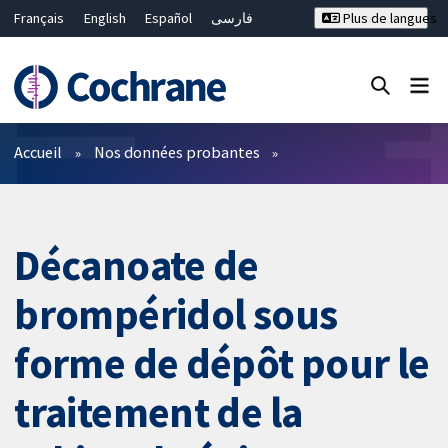
Français
English
Español
فارسی
Plus de langues
Русский
Hrvatski
Deutsch
Bahasa Malaysia
ไทย
繁體中文
简体中文
Fermer la recherche ✖
Filtres
Accueil
Nos données probantes
Décanoate de
brompéridol sous
forme de dépôt pour le
traitement de la